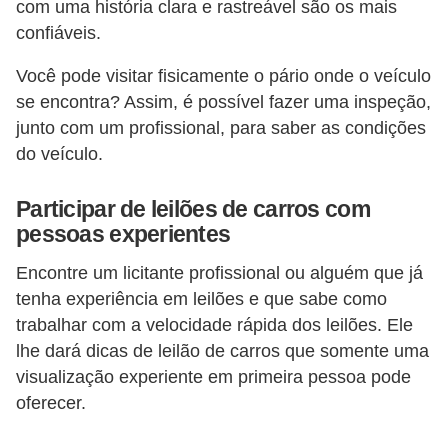
com uma história clara e rastreável são os mais
e
confiáveis.
O
Você pode visitar fisicamente o pário onde o veículo
f
se encontra? Assim, é possível fazer uma inspeção,
f
junto com um profissional, para saber as condições
r
do veículo.
o
a
Participar de leilões de carros com
d
pessoas experientes
C
Encontre um licitante profissional ou alguém que já
tenha experiência em leilões e que sabe como
o
trabalhar com a velocidade rápida dos leilões. Ele
m
lhe dará dicas de leilão de carros que somente uma
p
visualização experiente em primeira pessoa pode
r
oferecer.
a