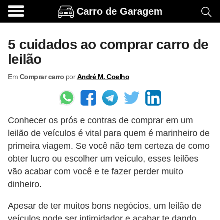
Carro de Garagem
A
c
5 cuidados ao comprar carro de
e
leilão
s
Em
Comprar carro
por
André M. Coelho
s
ó
r
Conhecer os prós e contras de comprar em um
i
leilão de veículos é vital para quem é marinheiro de
o
primeira viagem. Se você não tem certeza de como
s
obter lucro ou escolher um veículo, esses leilões
e
vão acabar com você e te fazer perder muito
o
dinheiro.
p
Apesar de ter muitos bons negócios, um leilão de
c
veículos pode ser intimidador e acabar te dando