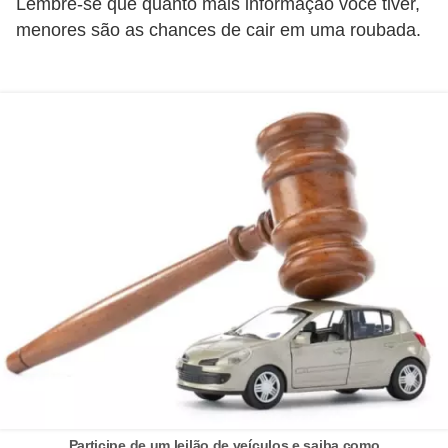
Lembre-se que quanto mais informação você tiver,
o
menores são as chances de cair em uma roubada.
d
e
a
c
e
s
s
ó
r
i
o
s
a
u
Participe de um leilão de veículos e saiba como