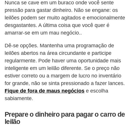
Nunca se cave em um buraco onde você sente
s
pressão para gastar dinheiro. Não se engane: os
a
leilões podem ser muito agitados e emocionalmente
desgastantes. A última coisa que você quer é
u
amarrar-se em um mau negócio..
t
o
Dê-se opções. Mantenha uma programação de
m
leilões abertos na área circundante e participe
o
regularmente. Pode haver uma oportunidade mais
inteligente em um leilão diferente. Se o preço não
t
estiver correto ou a margem de lucro no inventário
i
for grande, não se sinta pressionado a fazer lances.
v
Fique de fora de maus negócios
e escolha
a
sabiamente.
s
Prepare o dinheiro para pagar o carro de
L
leilão
e