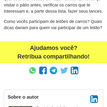
g
visitar o pátio antes, verificar os carros que te
u
interessam e, a partir dessa lista, fazer seus lances.
r
Como vocês participam de leilões de carros? Quais
a
dicas dariam para quem vai participar de um leilão?
n
ç
a
Ajudamos você?
e
Retribua compartilhando!
s
e
g
u
r
Sobre o autor
o
s