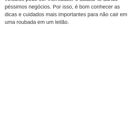
i
péssimos negócios. Por isso, é bom conhecer as
o
dicas e cuidados mais importantes para não cair em
n
uma roubada em um leilão.
a
i
s
A
u
t
o
m
ó
v
e
i