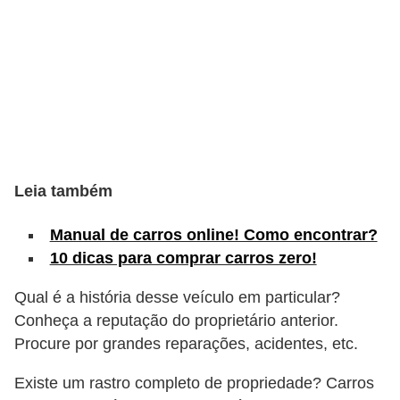
c
l
e
t
a
s
C
Leia também
a
m
Manual de carros online! Como encontrar?
i
10 dicas para comprar carros zero!
n
Qual é a história desse veículo em particular?
h
Conheça a reputação do proprietário anterior.
õ
Procure por grandes reparações, acidentes, etc.
e
Existe um rastro completo de propriedade? Carros
s