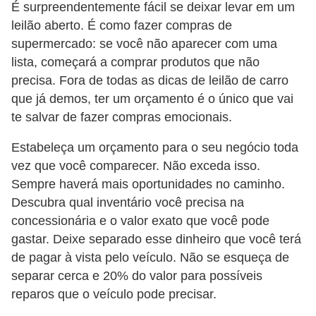
i
É surpreendentemente fácil se deixar levar em um
leilão aberto. É como fazer compras de
s
supermercado: se você não aparecer com uma
e
lista, começará a comprar produtos que não
t
precisa. Fora de todas as dicas de leilão de carro
r
que já demos, ter um orçamento é o único que vai
â
te salvar de fazer compras emocionais.
n
Estabeleça um orçamento para o seu negócio toda
s
vez que você comparecer. Não exceda isso.
i
Sempre haverá mais oportunidades no caminho.
t
Descubra qual inventário você precisa na
o
concessionária e o valor exato que você pode
gastar. Deixe separado esse dinheiro que você terá
M
de pagar à vista pelo veículo. Não se esqueça de
o
separar cerca e 20% do valor para possíveis
t
reparos que o veículo pode precisar.
o