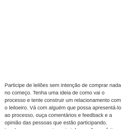
r
c
a
r
r
o
D
i
c
i
Participe de leilões sem intenção de comprar nada
o
no começo. Tenha uma ideia de como vai o
n
processo e tente construir um relacionamento com
á
o leiloeiro. Vá com alguém que possa apresentá-lo
ao processo, ouça comentários e feedback e a
r
opinião das pessoas que estão participando.
i