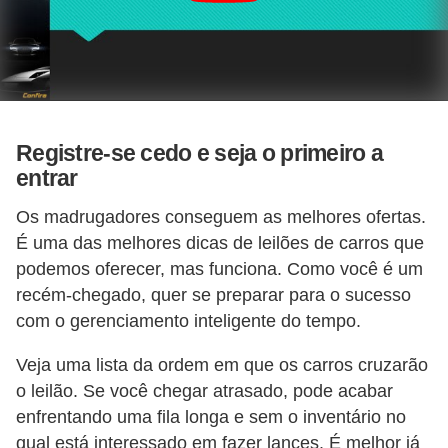
l
l
e
m
a
Registre-se cedo e seja o primeiro a
n
entrar
u
t
Os madrugadores conseguem as melhores ofertas.
É uma das melhores dicas de leilões de carros que
e
podemos oferecer, mas funciona. Como você é um
n
recém-chegado, quer se preparar para o sucesso
ç
com o gerenciamento inteligente do tempo.
ã
o
Veja uma lista da ordem em que os carros cruzarão
o leilão. Se você chegar atrasado, pode acabar
S
enfrentando uma fila longa e sem o inventário no
e
qual está interessado em fazer lances. É melhor já