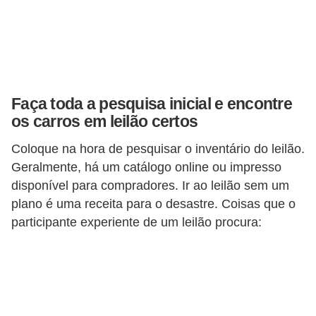
s
e
v
e
Faça toda a pesquisa inicial e encontre
í
os carros em leilão certos
c
u
Coloque na hora de pesquisar o inventário do leilão.
l
Geralmente, há um catálogo online ou impresso
disponível para compradores. Ir ao leilão sem um
o
plano é uma receita para o desastre. Coisas que o
s
participante experiente de um leilão procura:
B
i
c
i