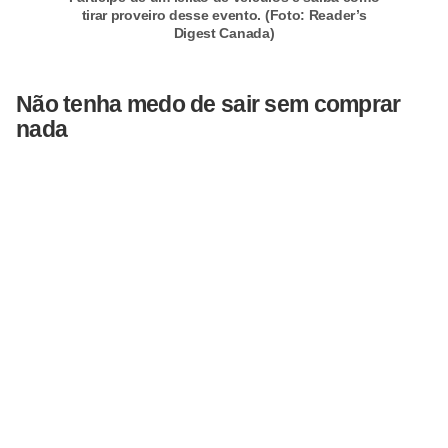
t
tirar proveiro desse evento. (Foto: Reader’s
Digest Canada)
o
m
Não tenha medo de sair sem comprar
o
nada
t
i
v
o
s
D
ú
v
i
d
a