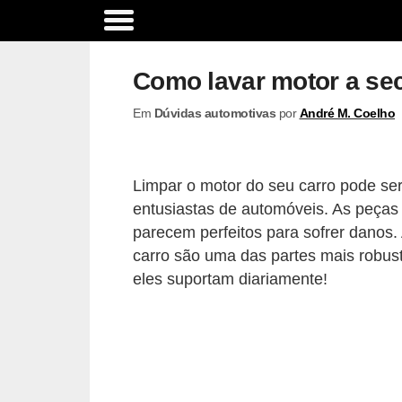
A
c
Como lavar motor a se
e
Em
Dúvidas automotivas
por
André M. Coelho
s
s
ó
Limpar o motor do seu carro pode ser
r
entusiastas de automóveis. As peças
i
parecem perfeitos para sofrer danos
o
carro são uma das partes mais robus
eles suportam diariamente!
s
e
o
p
c