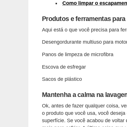
Como limpar o escapamen
s
e
Produtos e ferramentas para 
v
Aqui está o que você precisa para fe
e
í
Desengordurante multiuso para moto
c
Panos de limpeza de microfibra
u
Escova de esfregar
l
o
Sacos de plástico
s
Mantenha a calma na lavagem
B
i
Ok, antes de fazer qualquer coisa, ve
c
o produto que você usa, você deseja 
superfície. Se você acabou de voltar
i