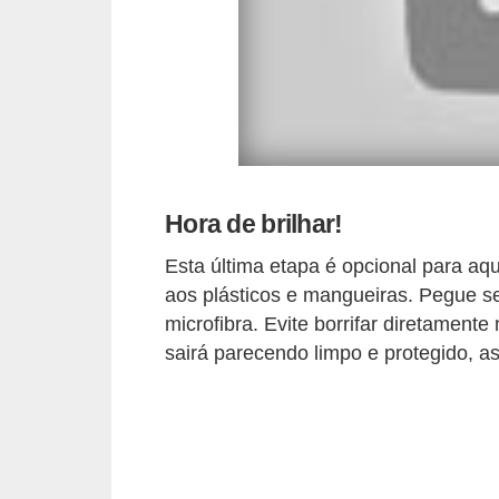
t
o
m
o
t
i
v
Hora de brilhar!
o
Esta última etapa é opcional para aq
s
aos plásticos e mangueiras. Pegue se
microfibra. Evite borrifar diretament
D
sairá parecendo limpo e protegido, a
ú
v
i
d
a