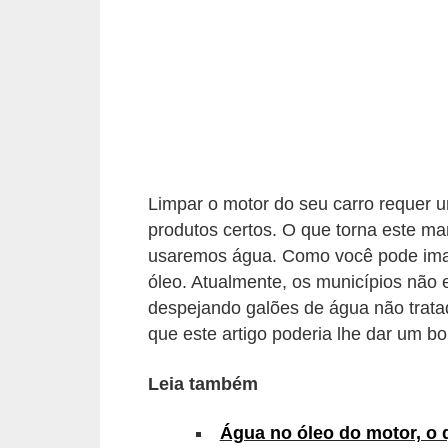
i
o
n
a
i
s
A
Limpar o motor do seu carro requer u
produtos certos. O que torna este ma
u
usaremos água. Como você pode imag
t
óleo. Atualmente, os municípios não e
o
despejando galões de água não trat
m
que este artigo poderia lhe dar um b
ó
v
Leia também
e
Água no óleo do motor, o 
i