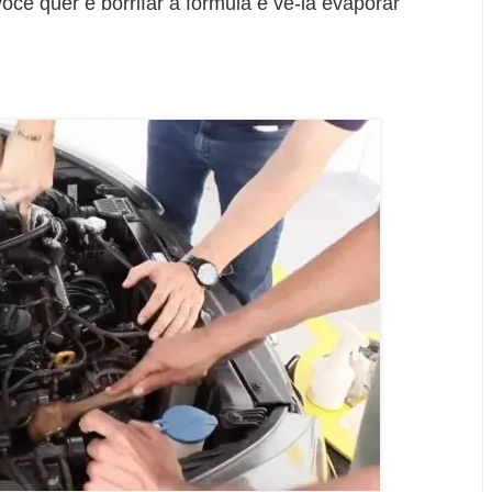
você quer é borrifar a fórmula e vê-la evaporar