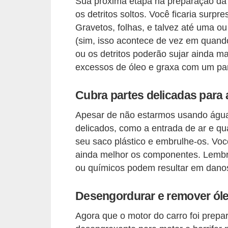
r
Sua próxima etapa na preparação da
os detritos soltos. Você ficaria surp
c
Gravetos, folhas, e talvez até uma ou
a
(sim, isso acontece de vez em quando
r
ou os detritos poderão sujar ainda m
r
excessos de óleo e graxa com um pan
o
Cubra partes delicadas para 
D
i
Apesar de não estarmos usando água
c
delicados, como a entrada de ar e q
seu saco plástico e embrulhe-os. Vo
i
ainda melhor os componentes. Lembr
o
ou químicos podem resultar em danos
n
á
Desengordurar e remover ól
r
Agora que o motor do carro foi prepa
i