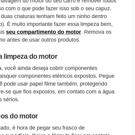
 lavagem do motor do seu carro é remover todos
reso com o que pode fazer isso sob o seu capuz.
 duas criaturas tenham feito um ninho dentro
). É muito importante fazer essa limpeza bem,
ais
seu compartimento do motor
. Remova os
o antes de usar outros produtos.
a limpeza do motor
, você ainda deseja cobrir componentes
uaisquer componentes elétricos expostos. Pegue
cê pode usar papel filme também, protegendo
e-se que fios expostos, em contato com a água
 sérios.
eos do motor
rado, é hora de pegar seu frasco de