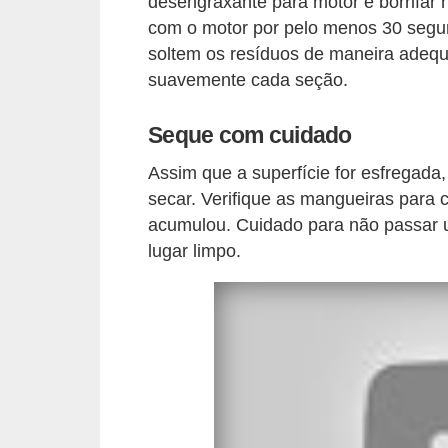
desengraxante para motor e borrifar n
o
com o motor por pelo menos 30 segun
d
soltem os resíduos de maneira adequ
e
suavemente cada seção.
a
Seque com cuidado
c
e
Assim que a superfície for esfregada,
s
secar. Verifique as mangueiras para 
s
acumulou. Cuidado para não passar 
lugar limpo.
ó
r
i
o
s
a
u