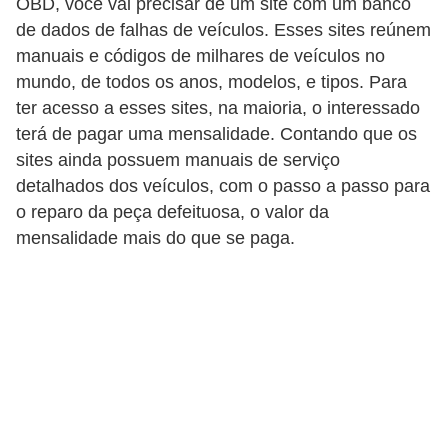
OBD, você vai precisar de um site com um banco
i
de dados de falhas de veículos. Esses sites reúnem
s
manuais e códigos de milhares de veículos no
e
mundo, de todos os anos, modelos, e tipos. Para
t
ter acesso a esses sites, na maioria, o interessado
r
terá de pagar uma mensalidade. Contando que os
â
sites ainda possuem manuais de serviço
detalhados dos veículos, com o passo a passo para
n
o reparo da peça defeituosa, o valor da
s
mensalidade mais do que se paga.
i
t
o
M
o
t
o