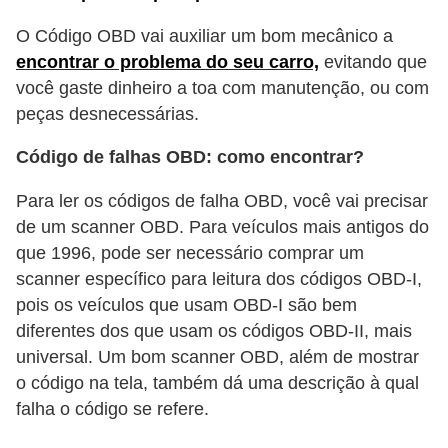
e
O Código OBD vai auxiliar um bom mecânico a
O
encontrar o problema do seu carro,
evitando que
f
você gaste dinheiro a toa com manutenção, ou com
f
peças desnecessárias.
r
Código de falhas OBD: como encontrar?
o
a
Para ler os códigos de falha OBD, você vai precisar
de um scanner OBD. Para veículos mais antigos do
d
que 1996, pode ser necessário comprar um
C
scanner específico para leitura dos códigos OBD-I,
o
pois os veículos que usam OBD-I são bem
m
diferentes dos que usam os códigos OBD-II, mais
universal. Um bom scanner OBD, além de mostrar
p
o código na tela, também dá uma descrição à qual
r
falha o código se refere.
a