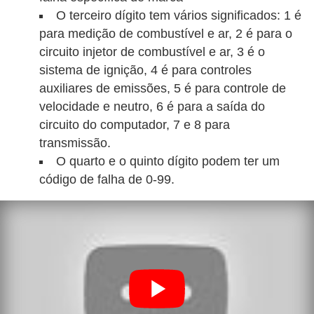
l
O terceiro dígito tem vários significados: 1 é
l
para medição de combustível e ar, 2 é para o
e
circuito injetor de combustível e ar, 3 é o
m
sistema de ignição, 4 é para controles
a
auxiliares de emissões, 5 é para controle de
velocidade e neutro, 6 é para a saída do
n
circuito do computador, 7 e 8 para
u
transmissão.
t
O quarto e o quinto dígito podem ter um
e
código de falha de 0-99.
n
ç
ã
o
S
e