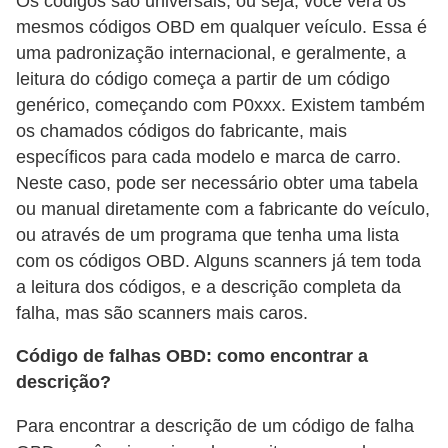
Os códigos são universais, ou seja, você verá os
mesmos códigos OBD em qualquer veículo. Essa é
s
uma padronização internacional, e geralmente, a
a
leitura do código começa a partir de um código
u
genérico, começando com P0xxx. Existem também
t
os chamados códigos do fabricante, mais
o
específicos para cada modelo e marca de carro.
m
Neste caso, pode ser necessário obter uma tabela
o
ou manual diretamente com a fabricante do veículo,
ou através de um programa que tenha uma lista
t
com os códigos OBD. Alguns scanners já tem toda
i
a leitura dos códigos, e a descrição completa da
v
falha, mas são scanners mais caros.
a
Código de falhas OBD: como encontrar a
s
descrição?
L
Para encontrar a descrição de um código de falha
e