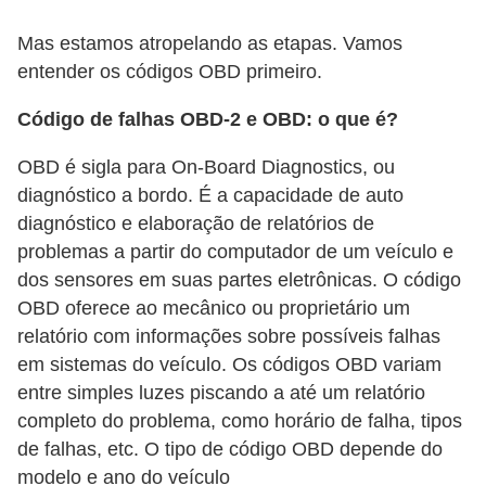
s
Mas estamos atropelando as etapas. Vamos
e
entender os códigos OBD primeiro.
v
Código de falhas OBD-2 e OBD: o que é?
e
í
OBD é sigla para On-Board Diagnostics, ou
c
diagnóstico a bordo. É a capacidade de auto
diagnóstico e elaboração de relatórios de
u
problemas a partir do computador de um veículo e
l
dos sensores em suas partes eletrônicas. O código
o
OBD oferece ao mecânico ou proprietário um
s
relatório com informações sobre possíveis falhas
em sistemas do veículo. Os códigos OBD variam
B
entre simples luzes piscando a até um relatório
i
completo do problema, como horário de falha, tipos
c
de falhas, etc. O tipo de código OBD depende do
i
modelo e ano do veículo