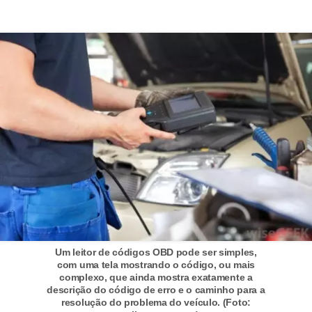
o
d
e
a
c
e
s
s
ó
r
i
o
Um leitor de códigos OBD pode ser simples,
s
com uma tela mostrando o código, ou mais
complexo, que ainda mostra exatamente a
a
descrição do código de erro e o caminho para a
u
resolução do problema do veículo. (Foto: