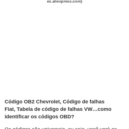
es.aliexpress.com)
t
o
m
o
t
i
v
o
s
D
ú
Código OB2 Chevrolet, Código de falhas
v
Fiat, Tabela de código de falhas VW…como
i
identificar os códigos OBD?
d
a