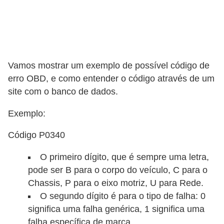
s
e
s
c
Vamos mostrar um exemplo de possível código de
o
erro OBD, e como entender o código através de um
o
site com o banco de dados.
t
Exemplo:
e
r
Código P0340
s
O primeiro dígito, que é sempre uma letra,
R
pode ser B para o corpo do veículo, C para o
e
Chassis, P para o eixo motriz, U para Rede.
c
O segundo dígito é para o tipo de falha: 0
significa uma falha genérica, 1 significa uma
a
falha específica de marca