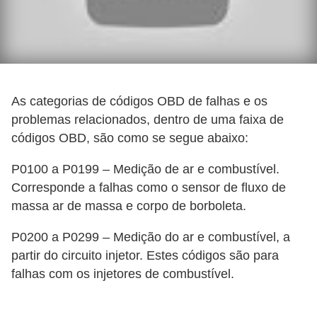
g
u
r
a
n
As categorias de códigos OBD de falhas e os
ç
problemas relacionados, dentro de uma faixa de
códigos OBD, são como se segue abaixo:
a
e
P0100 a P0199 – Medição de ar e combustível.
s
Corresponde a falhas como o sensor de fluxo de
e
massa ar de massa e corpo de borboleta.
g
P0200 a P0299 – Medição do ar e combustível, a
u
partir do circuito injetor. Estes códigos são para
r
falhas com os injetores de combustível.
o
s