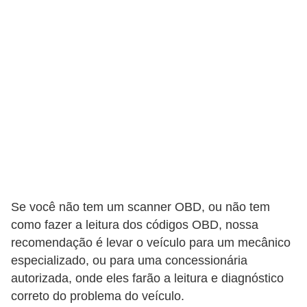
r
c
a
r
r
o
D
i
c
i
Se você não tem um scanner OBD, ou não tem
o
como fazer a leitura dos códigos OBD, nossa
n
recomendação é levar o veículo para um mecânico
á
especializado, ou para uma concessionária
r
autorizada, onde eles farão a leitura e diagnóstico
i
correto do problema do veículo.