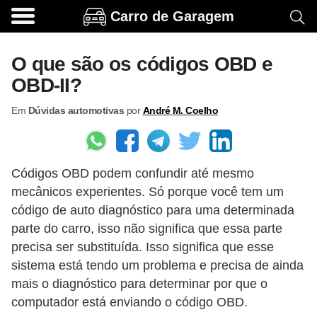
Carro de Garagem
A
c
O que são os códigos OBD e
e
OBD-II?
s
Em
Dúvidas automotivas
por
André M. Coelho
s
ó
r
Códigos OBD podem confundir até mesmo
i
mecânicos experientes. Só porque você tem um
o
código de auto diagnóstico para uma determinada
s
parte do carro, isso não significa que essa parte
e
precisa ser substituída. Isso significa que esse
o
sistema está tendo um problema e precisa de ainda
mais o diagnóstico para determinar por que o
p
computador está enviando o código OBD.
c