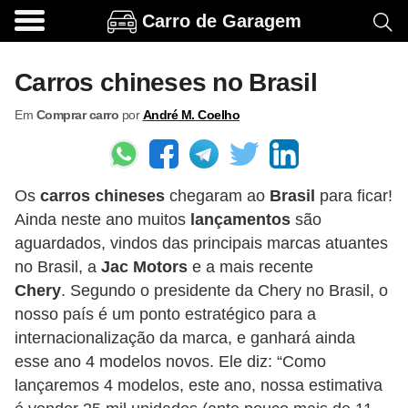
Carro de Garagem
A
c
Carros chineses no Brasil
e
Em
Comprar carro
por
André M. Coelho
s
s
ó
Os
carros chineses
chegaram ao
Brasil
para ficar!
r
Ainda neste ano muitos
lançamentos
são
i
aguardados, vindos das principais marcas atuantes
o
no Brasil, a
Jac Motors
e a mais recente
s
Chery
. Segundo o presidente da Chery no Brasil, o
e
nosso país é um ponto estratégico para a
internacionalização da marca, e ganhará ainda
o
esse ano 4 modelos novos. Ele diz: “Como
p
lançaremos 4 modelos, este ano, nossa estimativa
c