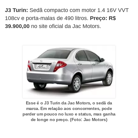
r
c
J3 Turin:
Sedã compacto com motor 1.4 16V VVT
108cv e porta-malas de 490 litros.
Preço: R$
a
39.900,00
no site oficial da Jac Motors.
r
r
o
D
i
c
i
o
Esse é o J3 Turin da Jac Motors, o sedã da
n
marca. Em relação aos concorrentes, pode
perder um pouco no luxo e status, mas ganha
á
de longe no preço. (Foto: Jac Motors)
r
i