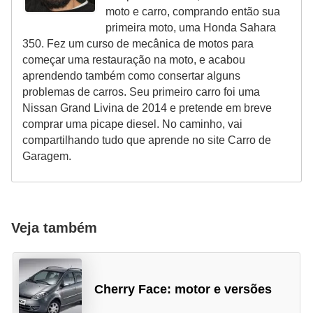
l
moto e carro, comprando então sua
l
primeira moto, uma Honda Sahara
e
350. Fez um curso de mecânica de motos para
começar uma restauração na moto, e acabou
m
aprendendo também como consertar alguns
a
problemas de carros. Seu primeiro carro foi uma
n
Nissan Grand Livina de 2014 e pretende em breve
comprar uma picape diesel. No caminho, vai
u
compartilhando tudo que aprende no site Carro de
t
Garagem.
e
n
ç
Veja também
ã
o
S
Cherry Face: motor e versões
e