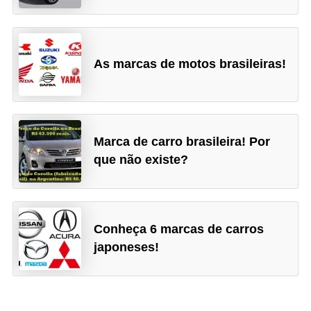
g
u
r
As marcas de motos brasileiras!
a
n
ç
a
Marca de carro brasileira! Por
e
que não existe?
s
e
g
Conheça 6 marcas de carros
u
japoneses!
r
o
s