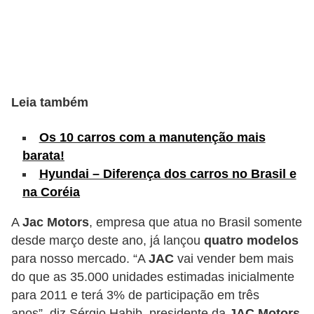
s
e
v
e
í
Leia também
c
Os 10 carros com a manutenção mais
u
barata!
l
Hyundai – Diferença dos carros no Brasil e
o
na Coréia
s
A
Jac Motors
, empresa que atua no Brasil somente
B
desde março deste ano, já lançou
quatro modelos
i
para nosso mercado. “A
JAC
vai vender bem mais
do que as 35.000 unidades estimadas inicialmente
c
para 2011 e terá 3% de participação em três
i
anos”, diz Sérgio Habib, presidente da
JAC Motors