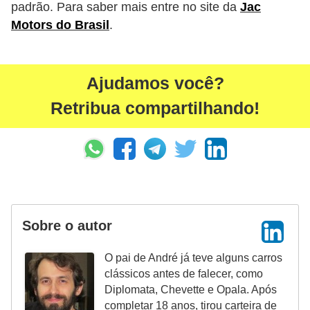
padrão. Para saber mais entre no site da
Jac
s
Motors do Brasil
.
e
s
c
Ajudamos você?
o
Retribua compartilhando!
o
t
e
r
s
Sobre o autor
R
e
O pai de André já teve alguns carros
c
clássicos antes de falecer, como
Diplomata, Chevette e Opala. Após
a
completar 18 anos, tirou carteira de