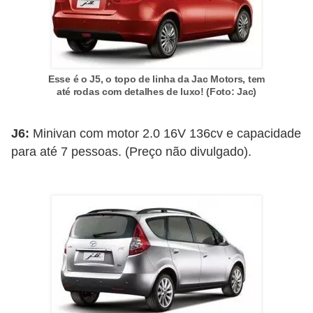
t
o
m
o
Esse é o J5, o topo de linha da Jac Motors, tem
até rodas com detalhes de luxo! (Foto: Jac)
t
i
J6:
Minivan com motor 2.0 16V 136cv e capacidade
v
para até 7 pessoas. (Preço não divulgado).
o
s
D
ú
v
i
d
a