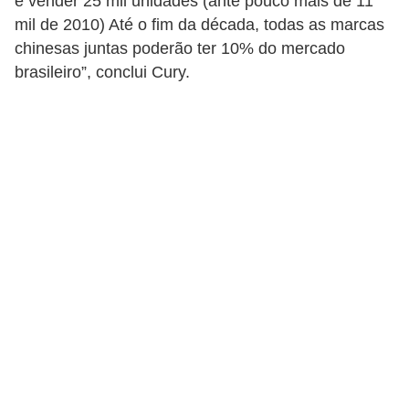
é vender 25 mil unidades (ante pouco mais de 11
i
mil de 2010) Até o fim da década, todas as marcas
o
chinesas juntas poderão ter 10% do mercado
n
brasileiro”, conclui Cury.
a
i
s
A
u
t
o
m
ó
v
e
i