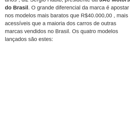
c
do Brasil
. O grande diferencial da marca é apostar
l
nos modelos mais baratos que R$40.000,00 , mais
e
acessíveis que a maioria dos carros de outras
t
marcas vendidos no Brasil. Os quatro modelos
a
lançados são estes:
s
C
a
m
i
n
h
õ
e
s