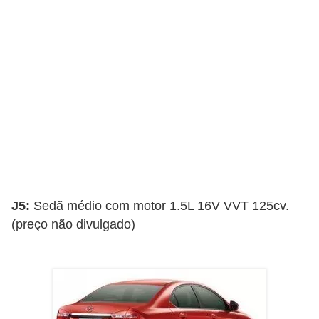
o
d
e
a
c
e
s
s
ó
r
J5:
Sedã médio com motor 1.5L 16V VVT 125cv.
i
(preço não divulgado)
o
s
a
u