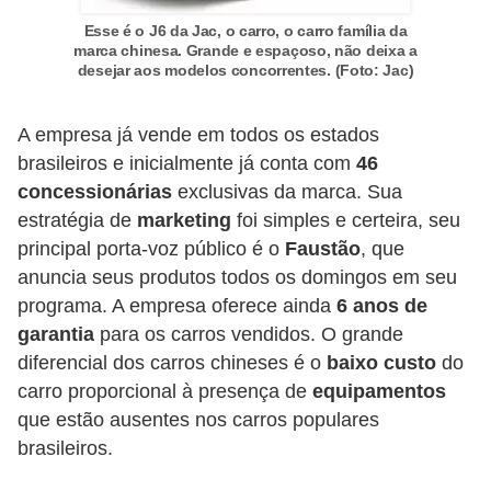
s
Esse é o J6 da Jac, o carro, o carro família da
marca chinesa. Grande e espaçoso, não deixa a
a
desejar aos modelos concorrentes. (Foto: Jac)
u
t
A empresa já vende em todos os estados
o
brasileiros e inicialmente já conta com
46
concessionárias
exclusivas da marca. Sua
m
estratégia de
marketing
foi simples e certeira, seu
o
principal porta-voz público é o
Faustão
, que
t
anuncia seus produtos todos os domingos em seu
i
programa. A empresa oferece ainda
6 anos de
v
garantia
para os carros vendidos. O grande
a
diferencial dos carros chineses é o
baixo custo
do
carro proporcional à presença de
equipamentos
s
que estão ausentes nos carros populares
L
brasileiros.
e