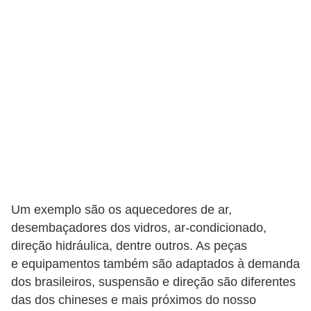
i
s
e
t
r
â
n
s
i
t
Um exemplo são os aquecedores de ar,
o
desembaçadores dos vidros, ar-condicionado,
M
direção hidráulica, dentre outros. As peças
o
e equipamentos também são adaptados à demanda
dos brasileiros, suspensão e direção são diferentes
t
das dos chineses e mais próximos do nosso
o