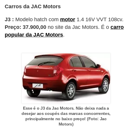
e
Carros da JAC Motors
O
J3 :
Modelo hatch com
motor
1.4 16V VVT 108cv.
f
Preço: 37.900,00
no site da Jac Motors. É o
carro
f
popular da JAC Motors
.
r
o
a
d
C
o
m
p
Esse é o J3 da Jac Motors. Não deixa nada a
desejar aos coupés das marcas concorrentes,
r
principalmente no baixo preço! (Foto: Jac
a
Motors)