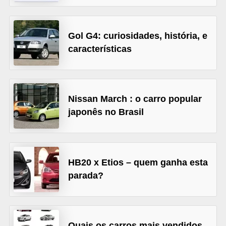
s
e
Gol G4: curiosidades, história, e
v
características
e
í
c
Nissan March : o carro popular
u
japonês no Brasil
l
o
s
HB20 x Etios – quem ganha esta
B
parada?
i
c
i
Quais os carros mais vendidos