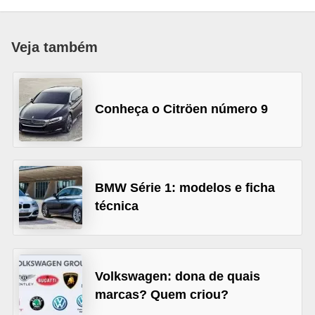
i
o
Veja também
n
a
i
Conheça o Citröen número 9
s
A
u
t
BMW Série 1: modelos e ficha
técnica
o
m
ó
v
Volkswagen: dona de quais
e
marcas? Quem criou?
i