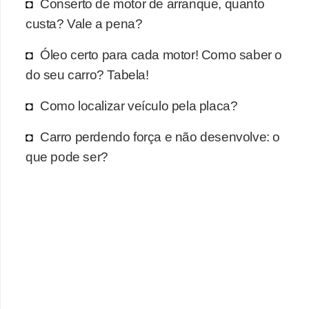
r
Conserto de motor de arranque, quanto
c
custa? Vale a pena?
a
Óleo certo para cada motor! Como saber o
r
do seu carro? Tabela!
r
o
Como localizar veículo pela placa?
D
Carro perdendo força e não desenvolve: o
i
que pode ser?
c
i
o
n
á
r
i