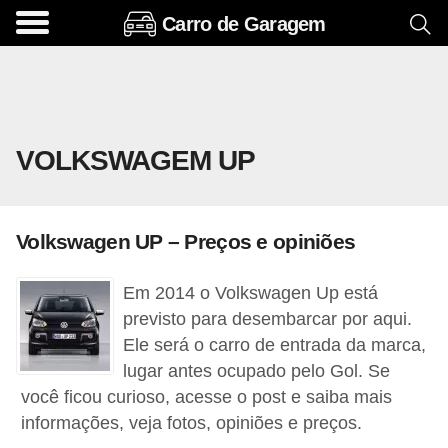
Carro de Garagem
A
c
e
s
VOLKSWAGEM UP
s
ó
r
Volkswagen UP – Preços e opiniões
i
o
Em 2014 o Volkswagen Up está
s
previsto para desembarcar por aqui.
e
Ele será o carro de entrada da marca,
lugar antes ocupado pelo Gol. Se
o
você ficou curioso, acesse o post e saiba mais
p
informações, veja fotos, opiniões e preços.
c