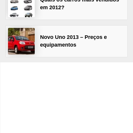
c
em 2012?
l
e
t
Novo Uno 2013 – Preços e
a
equipamentos
s
C
a
m
i
n
h
õ
e
s