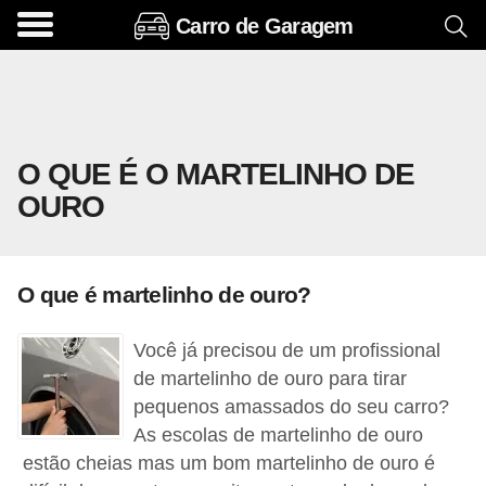
Carro de Garagem
A
c
e
s
O QUE É O MARTELINHO DE
s
OURO
ó
r
i
O que é martelinho de ouro?
o
s
Você já precisou de um profissional
e
de martelinho de ouro para tirar
o
pequenos amassados do seu carro?
As escolas de martelinho de ouro
p
estão cheias mas um bom martelinho de ouro é
c