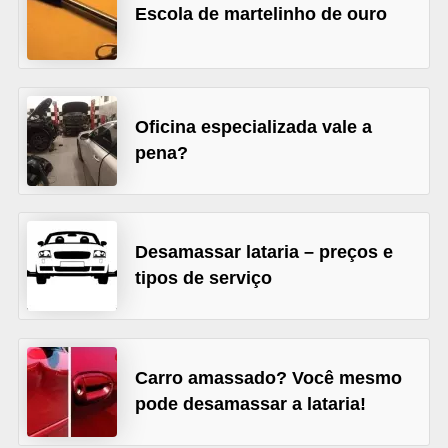
Escola de martelinho de ouro
s
e
v
e
Oficina especializada vale a
í
pena?
c
u
l
Desamassar lataria – preços e
o
tipos de serviço
s
B
i
Carro amassado? Você mesmo
c
pode desamassar a lataria!
i