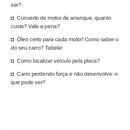
r
ser?
c
Conserto de motor de arranque, quanto
a
custa? Vale a pena?
r
r
Óleo certo para cada motor! Como saber o
o
do seu carro? Tabela!
D
Como localizar veículo pela placa?
i
c
Carro perdendo força e não desenvolve: o
i
que pode ser?
o
n
á
r
i