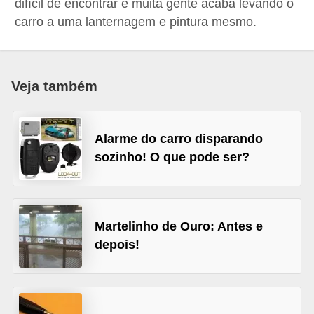
difícil de encontrar e muita gente acaba levando o
i
carro a uma lanternagem e pintura mesmo.
o
n
a
Veja também
i
s
Alarme do carro disparando
A
sozinho! O que pode ser?
u
t
o
Martelinho de Ouro: Antes e
m
depois!
ó
v
e
i