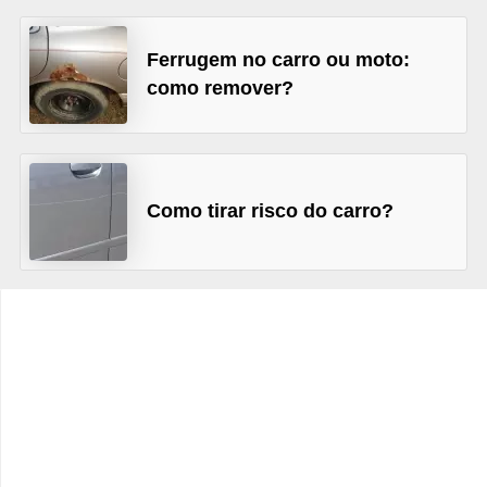
c
l
Ferrugem no carro ou moto:
e
como remover?
t
a
s
Como tirar risco do carro?
C
a
m
i
n
h
õ
e
s