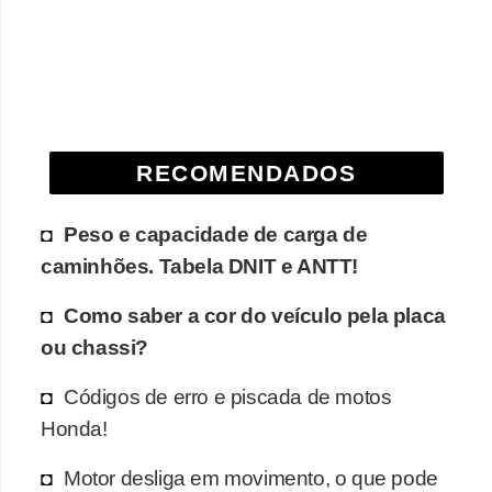
e
O
f
f
r
RECOMENDADOS
o
a
Peso e capacidade de carga de
d
caminhões. Tabela DNIT e ANTT!
C
Como saber a cor do veículo pela placa
o
ou chassi?
m
p
Códigos de erro e piscada de motos
Honda!
r
a
Motor desliga em movimento, o que pode