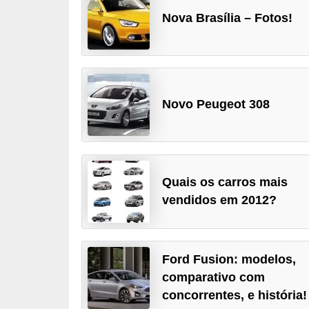
i
Nova Brasília – Fotos!
o
n
a
i
Novo Peugeot 308
s
A
u
t
Quais os carros mais
vendidos em 2012?
o
m
ó
Ford Fusion: modelos,
v
comparativo com
e
concorrentes, e história!
i