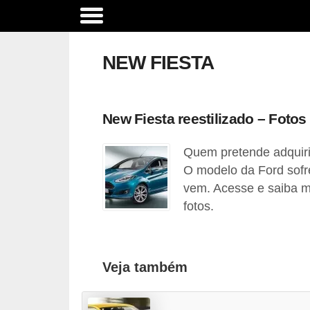
A
c
NEW FIESTA
e
s
s
New Fiesta reestilizado – Fotos
ó
Quem pretende adquiri
r
O modelo da Ford sofre
i
vem. Acesse e saiba m
o
fotos.
s
e
o
Veja também
p
c