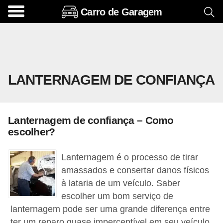
Carro de Garagem
A
c
e
s
LANTERNAGEM DE CONFIANÇA
s
ó
r
Lanternagem de confiança – Como
i
escolher?
o
s
Lanternagem é o processo de tirar
e
amassados e consertar danos físicos
à lataria de um veículo. Saber
o
escolher um bom serviço de
p
lanternagem pode ser uma grande diferença entre
c
ter um reparo quase imperceptível em seu veículo,