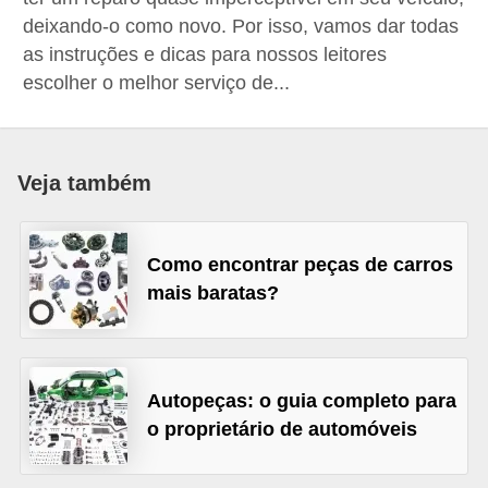
i
deixando-o como novo. Por isso, vamos dar todas
o
as instruções e dicas para nossos leitores
n
escolher o melhor serviço de...
a
i
s
Veja também
A
u
Como encontrar peças de carros
t
mais baratas?
o
m
ó
Autopeças: o guia completo para
v
o proprietário de automóveis
e
i