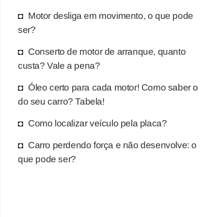
r
Motor desliga em movimento, o que pode
c
ser?
a
r
Conserto de motor de arranque, quanto
r
custa? Vale a pena?
o
Óleo certo para cada motor! Como saber o
D
do seu carro? Tabela!
i
c
Como localizar veículo pela placa?
i
Carro perdendo força e não desenvolve: o
o
que pode ser?
n
á
r
i