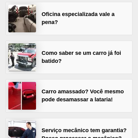
s
Oficina especializada vale a
e
pena?
v
e
í
Como saber se um carro já foi
c
batido?
u
l
o
s
Carro amassado? Você mesmo
pode desamassar a lataria!
B
i
c
Serviço mecânico tem garantia?
i