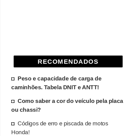
e
O
f
f
r
o
a
RECOMENDADOS
d
Peso e capacidade de carga de
C
caminhões. Tabela DNIT e ANTT!
o
m
Como saber a cor do veículo pela placa
p
ou chassi?
r
Códigos de erro e piscada de motos
a
Honda!