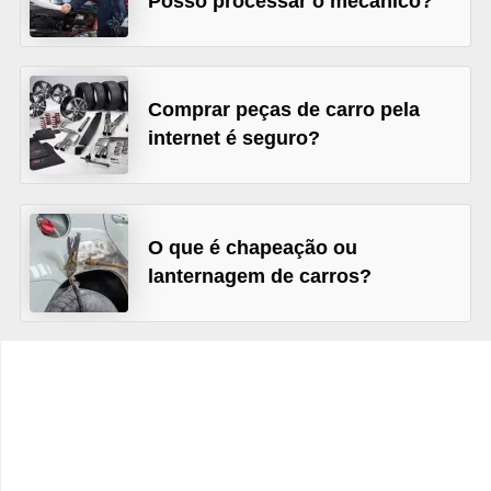
Posso processar o mecânico?
c
l
e
t
Comprar peças de carro pela
internet é seguro?
a
s
C
O que é chapeação ou
a
lanternagem de carros?
m
i
n
h
õ
e
s