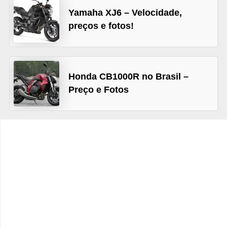
c
Yamaha XJ6 – Velocidade,
l
preços e fotos!
e
t
a
Honda CB1000R no Brasil –
s
Preço e Fotos
C
a
m
i
n
h
õ
e
s