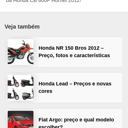
da Honda CB 600F Hornet 2012!
i
o
n
Veja também
a
i
s
Honda NR 150 Bros 2012 –
Preço, fotos e características
A
u
t
Honda Lead – Preços e novas
o
cores
m
ó
v
e
Fiat Argo: preço e qual modelo
i
escolher?