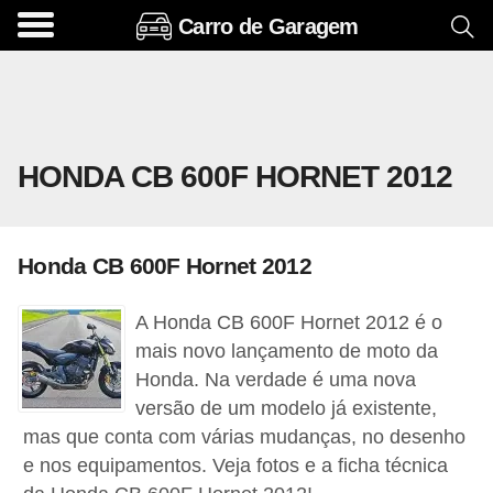
Carro de Garagem
A
c
e
s
HONDA CB 600F HORNET 2012
s
ó
r
Honda CB 600F Hornet 2012
i
o
A Honda CB 600F Hornet 2012 é o
s
mais novo lançamento de moto da
e
Honda. Na verdade é uma nova
versão de um modelo já existente,
o
mas que conta com várias mudanças, no desenho
p
e nos equipamentos. Veja fotos e a ficha técnica
c