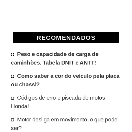
e
O
f
f
RECOMENDADOS
r
o
Peso e capacidade de carga de
a
caminhões. Tabela DNIT e ANTT!
d
Como saber a cor do veículo pela placa
C
ou chassi?
o
m
Códigos de erro e piscada de motos
Honda!
p
r
Motor desliga em movimento, o que pode
a
ser?