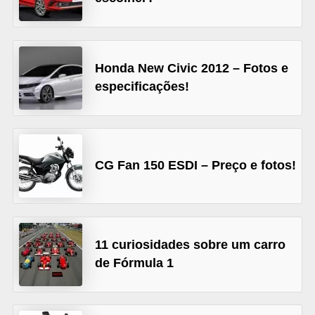
s
e
v
Honda New Civic 2012 – Fotos e
e
especificações!
í
c
u
CG Fan 150 ESDI – Preço e fotos!
l
o
s
B
11 curiosidades sobre um carro
i
de Fórmula 1
c
i