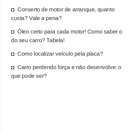
r
Conserto de motor de arranque, quanto
c
custa? Vale a pena?
a
r
Óleo certo para cada motor! Como saber o
r
do seu carro? Tabela!
o
Como localizar veículo pela placa?
D
i
Carro perdendo força e não desenvolve: o
c
que pode ser?
i
o
n
á
r
i