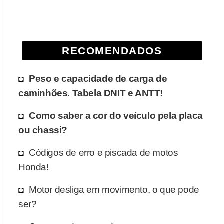
e
O
f
RECOMENDADOS
f
r
Peso e capacidade de carga de
o
caminhões. Tabela DNIT e ANTT!
a
d
Como saber a cor do veículo pela placa
ou chassi?
C
o
Códigos de erro e piscada de motos
m
Honda!
p
Motor desliga em movimento, o que pode
r
ser?
a