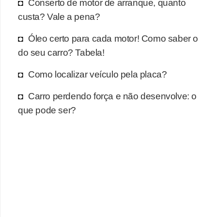
r
Conserto de motor de arranque, quanto
c
custa? Vale a pena?
a
Óleo certo para cada motor! Como saber o
r
do seu carro? Tabela!
r
o
Como localizar veículo pela placa?
D
Carro perdendo força e não desenvolve: o
i
que pode ser?
c
i
o
n
á
r
i