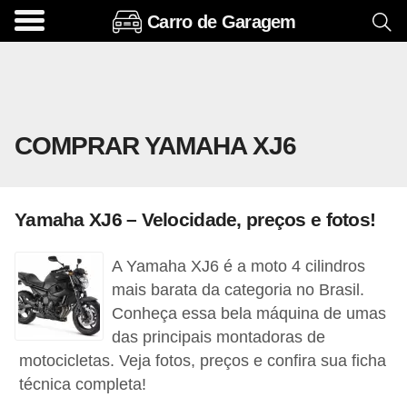
Carro de Garagem
A
c
e
s
COMPRAR YAMAHA XJ6
s
ó
r
Yamaha XJ6 – Velocidade, preços e fotos!
i
o
A Yamaha XJ6 é a moto 4 cilindros
s
mais barata da categoria no Brasil.
e
Conheça essa bela máquina de umas
das principais montadoras de
o
motocicletas. Veja fotos, preços e confira sua ficha
p
técnica completa!
c