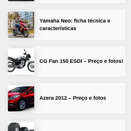
s
e
Yamaha Neo: ficha técnica e
v
características
e
í
c
u
CG Fan 150 ESDI – Preço e fotos!
l
o
s
Azera 2012 – Preço e fotos
B
i
c
i