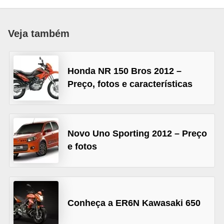
i
o
Veja também
n
a
i
Honda NR 150 Bros 2012 –
s
Preço, fotos e características
A
u
t
Novo Uno Sporting 2012 – Preço
e fotos
o
m
ó
v
Conheça a ER6N Kawasaki 650
e
i