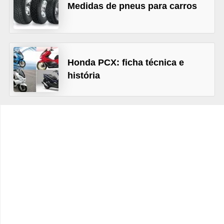
c
Medidas de pneus para carros
l
e
t
Honda PCX: ficha técnica e
a
história
s
C
a
m
i
n
h
õ
e
s