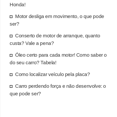
r
Honda!
c
Motor desliga em movimento, o que pode
a
ser?
r
r
Conserto de motor de arranque, quanto
o
custa? Vale a pena?
D
Óleo certo para cada motor! Como saber o
i
do seu carro? Tabela!
c
i
Como localizar veículo pela placa?
o
Carro perdendo força e não desenvolve: o
n
que pode ser?
á
r
i