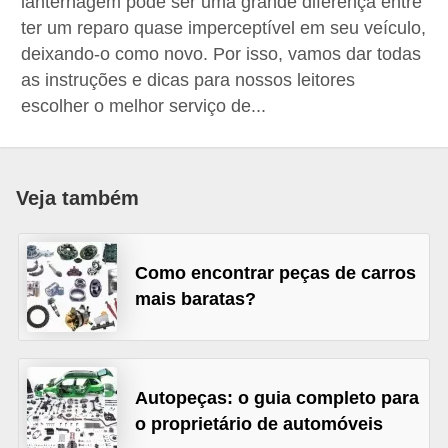
lanternagem pode ser uma grande diferença entre
i
ter um reparo quase imperceptível em seu veículo,
o
deixando-o como novo. Por isso, vamos dar todas
n
as instruções e dicas para nossos leitores
a
escolher o melhor serviço de...
i
s
Veja também
A
u
t
Como encontrar peças de carros
o
mais baratas?
m
ó
v
Autopeças: o guia completo para
e
o proprietário de automóveis
i