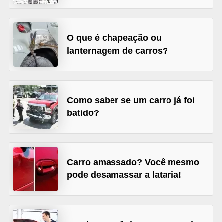
s
e
O que é chapeação ou
v
lanternagem de carros?
e
í
c
Como saber se um carro já foi
u
batido?
l
o
s
Carro amassado? Você mesmo
B
pode desamassar a lataria!
i
c
i