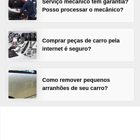
Serviço mecânico tem garantia?
c
Posso processar o mecânico?
l
e
t
a
Comprar peças de carro pela
internet é seguro?
s
C
a
Como remover pequenos
m
arranhões de seu carro?
i
n
h
õ
e
s