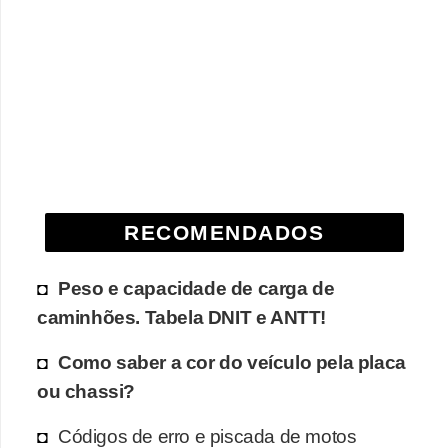
e
O
f
f
r
o
a
d
RECOMENDADOS
C
Peso e capacidade de carga de
o
caminhões. Tabela DNIT e ANTT!
m
p
Como saber a cor do veículo pela placa
r
ou chassi?
a
Códigos de erro e piscada de motos