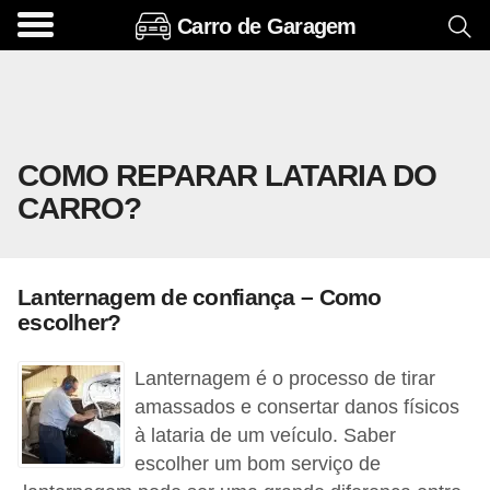
Carro de Garagem
A
c
e
s
COMO REPARAR LATARIA DO
s
CARRO?
ó
r
i
Lanternagem de confiança – Como
o
escolher?
s
e
Lanternagem é o processo de tirar
o
amassados e consertar danos físicos
à lataria de um veículo. Saber
p
escolher um bom serviço de
c