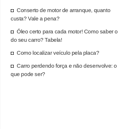
r
c
Conserto de motor de arranque, quanto
a
custa? Vale a pena?
r
Óleo certo para cada motor! Como saber o
r
do seu carro? Tabela!
o
Como localizar veículo pela placa?
D
i
Carro perdendo força e não desenvolve: o
c
que pode ser?
i
o
n
á
r
i