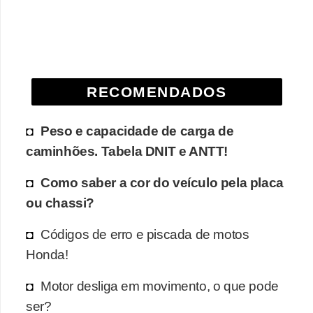
e
O
f
f
RECOMENDADOS
r
o
Peso e capacidade de carga de
a
caminhões. Tabela DNIT e ANTT!
d
Como saber a cor do veículo pela placa
C
ou chassi?
o
m
Códigos de erro e piscada de motos
p
Honda!
r
Motor desliga em movimento, o que pode
a
ser?