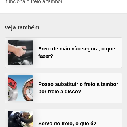
funciona o freio a tambor.
i
o
n
Veja também
a
i
s
Freio de mão não segura, o que
fazer?
A
u
t
o
Posso substituir o freio a tambor
por freio a disco?
m
ó
v
e
Servo do freio, o que é?
i