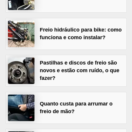
s
e
v
Freio hidráulico para bike: como
e
funciona e como instalar?
í
c
u
Pastilhas e discos de freio são
l
novos e estão com ruído, o que
fazer?
o
s
B
Quanto custa para arrumar o
i
freio de mão?
c
i