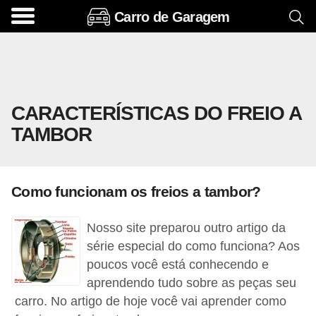
Carro de Garagem
A
c
e
s
CARACTERÍSTICAS DO FREIO A
s
TAMBOR
ó
r
i
Como funcionam os freios a tambor?
o
s
Nosso site preparou outro artigo da
e
série especial do como funciona? Aos
o
poucos você está conhecendo e
aprendendo tudo sobre as peças seu
p
carro. No artigo de hoje você vai aprender como
c