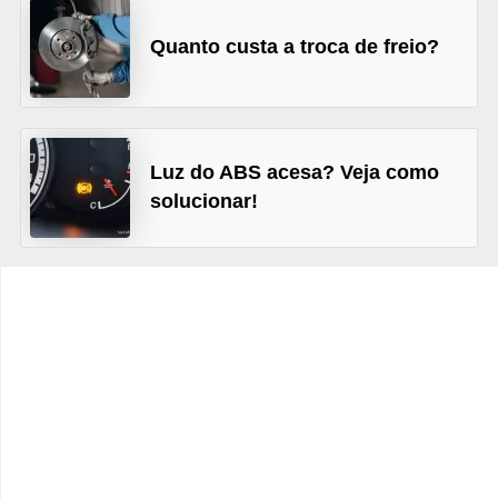
c
l
Quanto custa a troca de freio?
e
t
a
Luz do ABS acesa? Veja como
s
solucionar!
C
a
m
i
n
h
õ
e
s