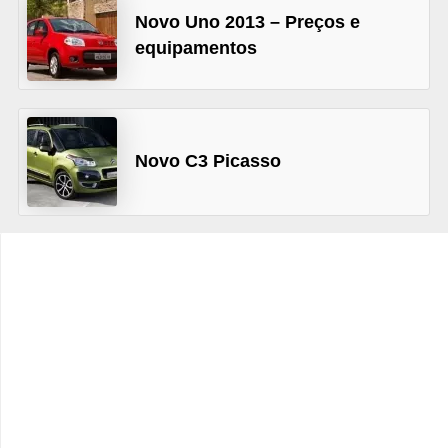
c
Novo Uno 2013 – Preços e
l
equipamentos
e
t
a
s
Novo C3 Picasso
C
a
m
i
n
h
õ
e
s