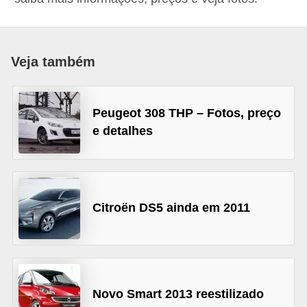
i
o
n
Veja também
a
i
s
Peugeot 308 THP – Fotos, preço
e detalhes
A
u
t
o
Citroën DS5 ainda em 2011
m
ó
v
e
Novo Smart 2013 reestilizado
i