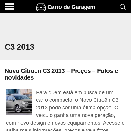
Carro de Garagem
A
c
e
s
C3 2013
s
ó
r
Novo Citroën C3 2013 – Preços – Fotos e
i
novidades
o
s
Para quem está em busca de um
e
carro compacto, o Novo Citroën C3
2013 pode ser uma ótima opção. O
o
veículo ganha uma nova geração,
p
com novo design e novos equipamentos. Acesse e
c
saiba mais informações, preços e veja fotos.