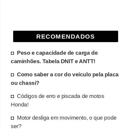
e
O
f
f
RECOMENDADOS
r
o
Peso e capacidade de carga de
a
caminhões. Tabela DNIT e ANTT!
d
Como saber a cor do veículo pela placa
C
ou chassi?
o
Códigos de erro e piscada de motos
m
Honda!
p
r
Motor desliga em movimento, o que pode
a
ser?