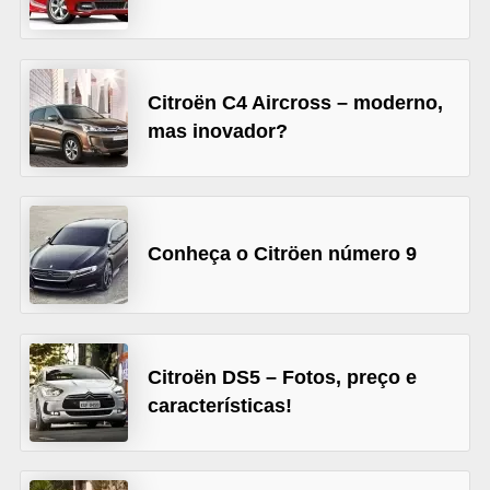
s
e
v
Citroën C4 Aircross – moderno,
e
mas inovador?
í
c
u
Conheça o Citröen número 9
l
o
s
B
Citroën DS5 – Fotos, preço e
i
características!
c
i