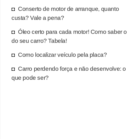
r
Conserto de motor de arranque, quanto
c
custa? Vale a pena?
a
r
Óleo certo para cada motor! Como saber o
r
do seu carro? Tabela!
o
Como localizar veículo pela placa?
D
Carro perdendo força e não desenvolve: o
i
que pode ser?
c
i
o
n
á
r
i