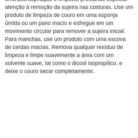
t
atenção à remoção da sujeira nas costuras. Use um
o
produto de limpeza de couro em uma esponja
úmida ou um pano macio e esfregue em um
m
movimento circular para remover a sujeira inicial.
o
Para manchas, use um produto com uma escova
t
de cerdas macias. Remova qualquer resíduo de
i
limpeza e limpe suavemente a área com um
v
solvente suave, tal como o álcool isopropílico, e
o
deixe o couro secar completamente.
s
D
ú
v
i
d
a