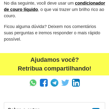
No dia seguinte, você deve usar um
condicionador
g
de couro líquido
, o que vai trazer um brilho rico ao
u
couro.
r
a
Ficou alguma dúvida? Deixem nos comentários
suas perguntas e iremos responder o mais rápido
n
possível.
ç
a
e
Ajudamos você?
s
Retribua compartilhando!
e
g
u
r
o
s