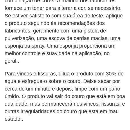
combinação de cores. A maioria dos fabricantes
i
fornece um toner para alterar a cor, se necessário.
s
Se estiver satisfeito com sua área de teste, aplique
e
o produto seguindo às recomendações dos
t
fabricantes, geralmente com uma pistola de
r
pulverização, uma escova de cerdas macias, uma
esponja ou spray. Uma esponja proporciona um
â
melhor controle e suavidade na aplicação, no
n
geral..
s
i
Para vincos e fissuras, dilua o produto com 30% de
t
água e esfregue-o sobre o couro. Deixe secar por
cerca de um minuto e depois, limpe com um pano
o
úmido. O produto vai sair do couro que está em boa
M
qualidade, mas permanecerá nos vincos, fissuras, e
o
outras irregularidades do couro que está em mau
t
estado..
o