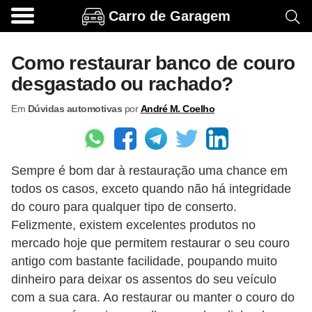
Carro de Garagem
A
c
Como restaurar banco de couro
e
desgastado ou rachado?
s
Em
Dúvidas automotivas
por
André M. Coelho
s
ó
r
Sempre é bom dar à restauração uma chance em
i
todos os casos, exceto quando não há integridade
o
do couro para qualquer tipo de conserto.
s
Felizmente, existem excelentes produtos no
e
mercado hoje que permitem restaurar o seu couro
o
antigo com bastante facilidade, poupando muito
dinheiro para deixar os assentos do seu veículo
p
com a sua cara. Ao restaurar ou manter o couro do
c