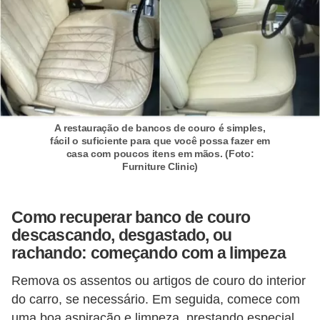
o
d
e
a
c
e
A restauração de bancos de couro é simples,
s
fácil o suficiente para que você possa fazer em
casa com poucos itens em mãos. (Foto:
s
Furniture Clinic)
ó
r
Como recuperar banco de couro
i
descascando, desgastado, ou
o
rachando: começando com a limpeza
s
Remova os assentos ou artigos de couro do interior
a
do carro, se necessário. Em seguida, comece com
u
uma boa aspiração e limpeza, prestando especial