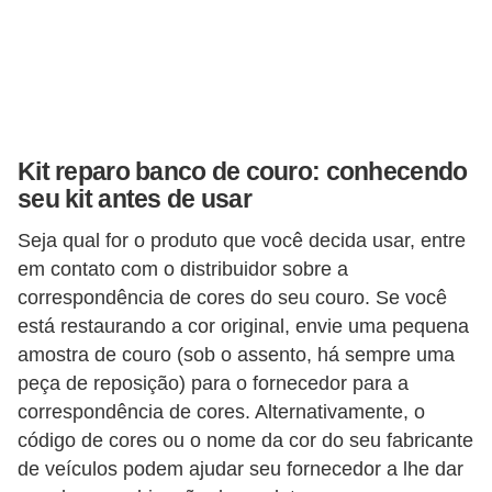
s
e
v
e
í
Kit reparo banco de couro: conhecendo
c
seu kit antes de usar
u
Seja qual for o produto que você decida usar, entre
l
em contato com o distribuidor sobre a
o
correspondência de cores do seu couro. Se você
s
está restaurando a cor original, envie uma pequena
amostra de couro (sob o assento, há sempre uma
B
peça de reposição) para o fornecedor para a
i
correspondência de cores. Alternativamente, o
c
código de cores ou o nome da cor do seu fabricante
i
de veículos podem ajudar seu fornecedor a lhe dar