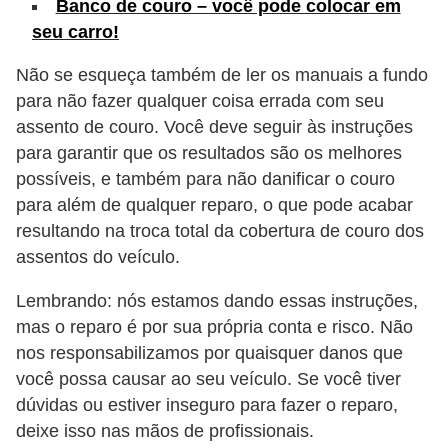
Banco de couro – você pode colocar em
e
seu carro!
O
Não se esqueça também de ler os manuais a fundo
f
para não fazer qualquer coisa errada com seu
f
assento de couro. Você deve seguir às instruções
r
para garantir que os resultados são os melhores
o
possíveis, e também para não danificar o couro
a
para além de qualquer reparo, o que pode acabar
d
resultando na troca total da cobertura de couro dos
assentos do veículo.
C
o
Lembrando: nós estamos dando essas instruções,
mas o reparo é por sua própria conta e risco. Não
m
nos responsabilizamos por quaisquer danos que
p
você possa causar ao seu veículo. Se você tiver
r
dúvidas ou estiver inseguro para fazer o reparo,
a
deixe isso nas mãos de profissionais.