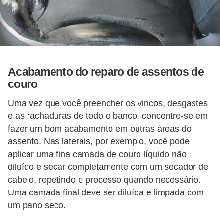
l
l
e
m
a
Acabamento do reparo de assentos de
n
couro
u
Uma vez que você preencher os vincos, desgastes
t
e as rachaduras de todo o banco, concentre-se em
e
fazer um bom acabamento em outras áreas do
n
assento. Nas laterais, por exemplo, você pode
ç
aplicar uma fina camada de couro líquido não
ã
diluído e secar completamente com um secador de
o
cabelo, repetindo o processo quando necessário.
Uma camada final deve ser diluída e limpada com
S
um pano seco.
e