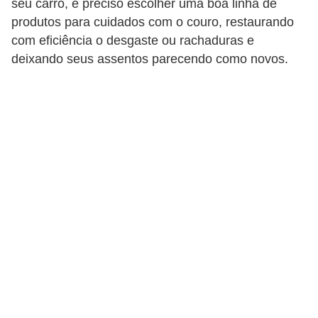
seu carro, é preciso escolher uma boa linha de
i
produtos para cuidados com o couro, restaurando
o
com eficiência o desgaste ou rachaduras e
n
deixando seus assentos parecendo como novos.
a
i
s
A
u
t
o
m
ó
v
e
i