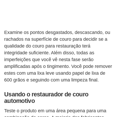
s
a
u
t
Examine os pontos desgastados, descascando, ou
o
rachados na superfície de couro para decidir se a
qualidade do couro para restauração terá
m
integridade suficiente. Além disso, todas as
o
imperfeições que você vê nesta fase serão
t
amplificadas após o tingimento. Você pode remover
i
estes com uma lixa leve usando papel de lixa de
v
600 grãos e seguindo com uma limpeza final.
a
s
Usando o restaurador de couro
automotivo
L
Teste o produto em uma área pequena para uma
e