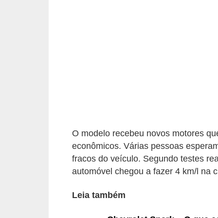
i
o
n
a
i
s
A
u
t
O modelo recebeu novos motores qu
o
econômicos. Várias pessoas esperam
m
fracos do veículo. Segundo testes re
automóvel chegou a fazer 4 km/l na c
ó
v
Leia também
e
i