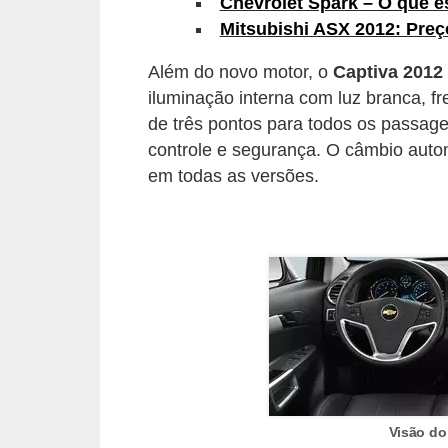
Chevrolet Spark – O que e
s
Mitsubishi ASX 2012: Preç
e
Além do novo motor, o
Captiva 2012
v
iluminação interna com luz branca, f
e
de três pontos para todos os passage
í
controle e segurança. O câmbio auto
c
em todas as versões.
u
l
o
s
B
i
c
i
Visão do