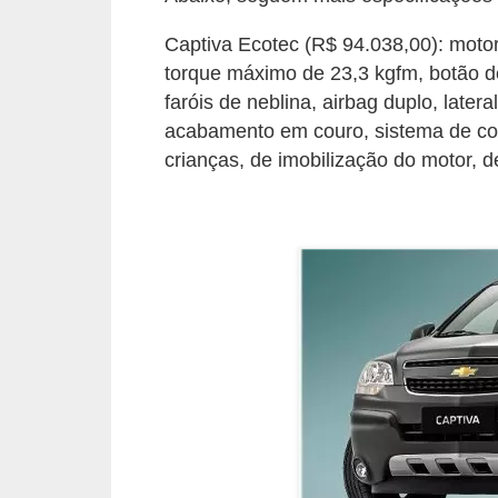
o
Captiva Ecotec (R$ 94.038,00): moto
d
torque máximo de 23,3 kgfm, botão d
e
faróis de neblina, airbag duplo, latera
a
acabamento em couro, sistema de cont
c
crianças, de imobilização do motor, d
e
s
s
ó
r
i
o
s
a
u