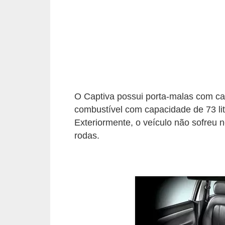
e
O
f
f
r
o
O Captiva possui porta-malas com cap
a
combustível com capacidade de 73 litr
d
Exteriormente, o veículo não sofreu 
C
rodas.
o
m
p
r
a