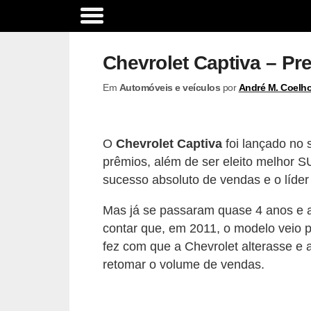
A
c
Chevrolet Captiva – Pr
e
Em
Automóveis e veículos
por
André M. Coelh
s
s
ó
O
Chevrolet Captiva
foi lançado no
r
prêmios, além de ser eleito melhor S
i
sucesso absoluto de vendas e o líder
o
Mas já se passaram quase 4 anos e
s
contar que, em 2011, o modelo veio 
e
fez com que a Chevrolet alterasse e
o
retomar o volume de vendas.
p
c