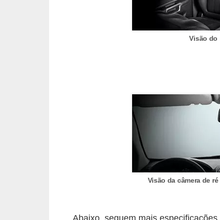
r
c
a
Visão do 
r
r
o
D
i
c
i
o
n
Visão da câmera de ré
á
r
i
Abaixo, seguem mais especificações 