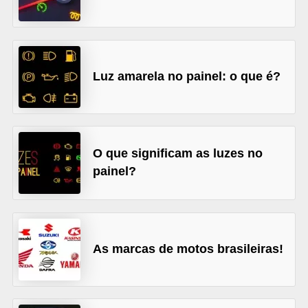
s
e
v
Luz amarela no painel: o que é?
e
í
c
u
O que significam as luzes no
l
painel?
o
s
B
As marcas de motos brasileiras!
i
c
i