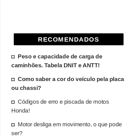
e
O
f
f
RECOMENDADOS
r
o
Peso e capacidade de carga de
a
caminhões. Tabela DNIT e ANTT!
d
Como saber a cor do veículo pela placa
C
ou chassi?
o
m
Códigos de erro e piscada de motos
p
Honda!
r
Motor desliga em movimento, o que pode
a
ser?