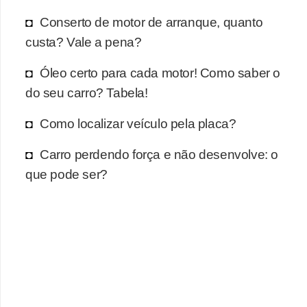
r
Conserto de motor de arranque, quanto
c
custa? Vale a pena?
a
r
Óleo certo para cada motor! Como saber o
r
do seu carro? Tabela!
o
Como localizar veículo pela placa?
D
i
Carro perdendo força e não desenvolve: o
c
que pode ser?
i
o
n
á
r
i