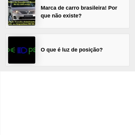
c
Marca de carro brasileira! Por
l
que não existe?
e
t
a
s
O que é luz de posição?
C
a
m
i
n
h
õ
e
s