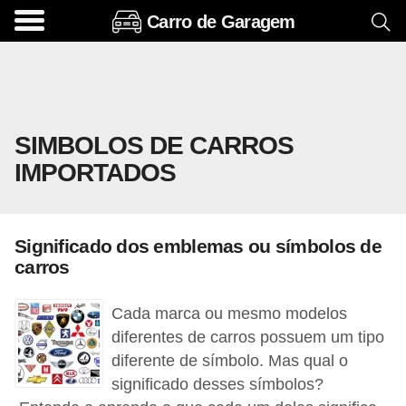
Carro de Garagem
A
c
e
s
SIMBOLOS DE CARROS
s
IMPORTADOS
ó
r
i
Significado dos emblemas ou símbolos de
o
carros
s
e
Cada marca ou mesmo modelos
o
diferentes de carros possuem um tipo
diferente de símbolo. Mas qual o
p
significado desses símbolos?
c