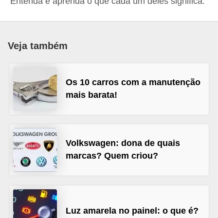
Entenda e aprenda o que cada um deles significa.
i
o
n
Veja também
a
i
s
Os 10 carros com a manutenção
mais barata!
A
u
t
o
Volkswagen: dona de quais
marcas? Quem criou?
m
ó
v
e
Luz amarela no painel: o que é?
i