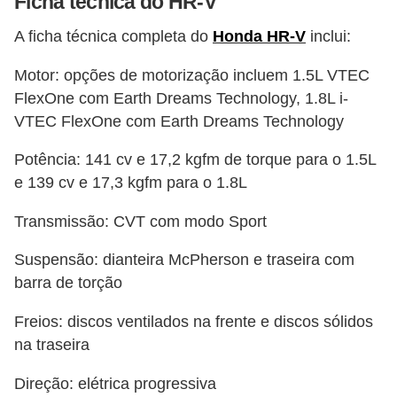
Ficha técnica do HR-V
s
A ficha técnica completa do
Honda HR-V
inclui:
e
s
Motor: opções de motorização incluem 1.5L VTEC
FlexOne com Earth Dreams Technology, 1.8L i-
c
VTEC FlexOne com Earth Dreams Technology
o
o
Potência: 141 cv e 17,2 kgfm de torque para o 1.5L
t
e 139 cv e 17,3 kgfm para o 1.8L
e
Transmissão: CVT com modo Sport
r
s
Suspensão: dianteira McPherson e traseira com
barra de torção
R
e
Freios: discos ventilados na frente e discos sólidos
na traseira
c
a
Direção: elétrica progressiva