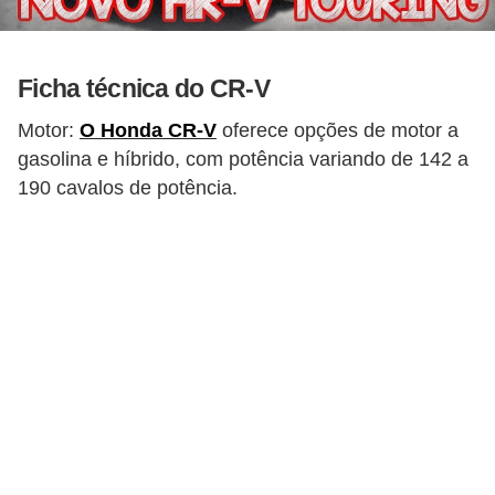
g
u
r
Ficha técnica do CR-V
a
Motor:
O Honda CR-V
oferece opções de motor a
n
gasolina e híbrido, com potência variando de 142 a
ç
190 cavalos de potência.
a
e
s
e
g
u
r
o
s