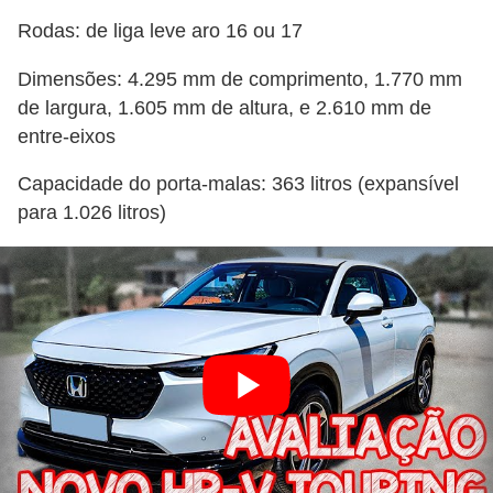
l
Rodas: de liga leve aro 16 ou 17
l
e
Dimensões: 4.295 mm de comprimento, 1.770 mm
m
de largura, 1.605 mm de altura, e 2.610 mm de
a
entre-eixos
n
Capacidade do porta-malas: 363 litros (expansível
u
para 1.026 litros)
t
e
n
ç
ã
o
S
e