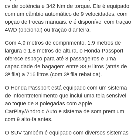
t
cv de potência e 342 Nm de torque. Ele é equipado
o
com um câmbio automático de 9 velocidades, com
opção de trocas manuais, e é disponível com tração
m
4WD (opcional) ou tração dianteira.
o
t
Com 4.9 metros de comprimento, 1.9 metros de
i
largura e 1.8 metros de altura, o Honda Passport
oferece espaço para até 8 passageiros e uma
v
capacidade de bagagem entre 83,9 litros (atrás de
o
3ª fila) a 716 litros (com 3ª fila rebatida).
s
O Honda Passport está equipado com um sistema
D
de infoentretenimento que inclui uma tela sensível
ú
ao toque de 8 polegadas com Apple
v
CarPlay/Android Auto e sistema de som premium
i
com 9 alto-falantes.
d
O SUV também é equipado com diversos sistemas
a