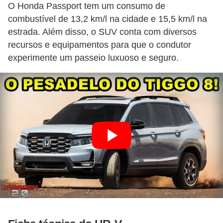
i
O Honda Passport tem um consumo de
combustível de 13,2 km/l na cidade e 15,5 km/l na
s
estrada. Além disso, o SUV conta com diversos
e
recursos e equipamentos para que o condutor
t
experimente um passeio luxuoso e seguro.
r
â
n
s
i
t
o
M
o
t
o