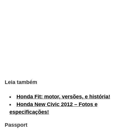
s
e
v
e
í
c
u
l
o
Leia também
s
Honda Fit: motor, versões, e história!
B
Honda New Civic 2012 – Fotos e
i
especificações!
c
Passport
i