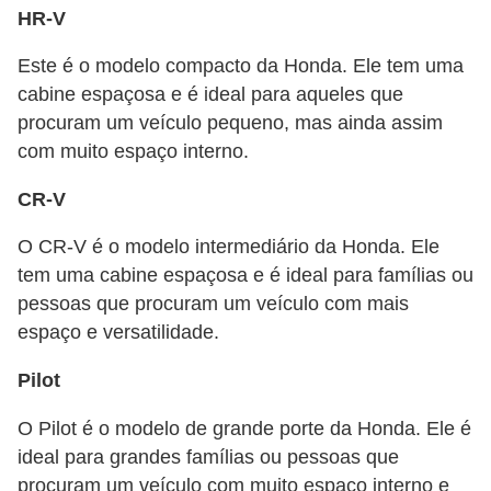
HR-V
e
O
Este é o modelo compacto da Honda. Ele tem uma
f
cabine espaçosa e é ideal para aqueles que
f
procuram um veículo pequeno, mas ainda assim
com muito espaço interno.
r
o
CR-V
a
O CR-V é o modelo intermediário da Honda. Ele
d
tem uma cabine espaçosa e é ideal para famílias ou
C
pessoas que procuram um veículo com mais
o
espaço e versatilidade.
m
Pilot
p
r
O Pilot é o modelo de grande porte da Honda. Ele é
ideal para grandes famílias ou pessoas que
a
procuram um veículo com muito espaço interno e