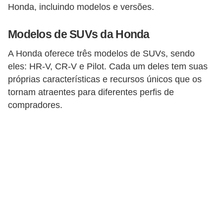
i
Honda, incluindo modelos e versões.
o
Modelos de SUVs da Honda
n
a
A Honda oferece três modelos de SUVs, sendo
i
eles: HR-V, CR-V e Pilot. Cada um deles tem suas
próprias características e recursos únicos que os
s
tornam atraentes para diferentes perfis de
A
compradores.
u
t
o
m
ó
v
e
i