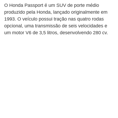
c
O Honda Passport é um SUV de porte médio
l
produzido pela Honda, lançado originalmente em
e
1993. O veículo possui tração nas quatro rodas
opcional, uma transmissão de seis velocidades e
t
um motor V6 de 3,5 litros, desenvolvendo 280 cv.
a
s
C
a
m
i
n
h
õ
e
s