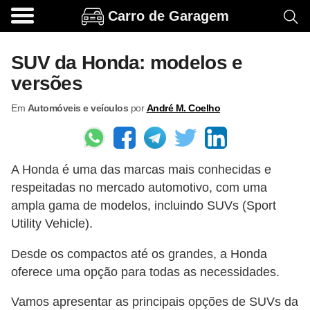
Carro de Garagem
A
c
SUV da Honda: modelos e
e
versões
s
Em
Automóveis e veículos
por
André M. Coelho
s
ó
r
A Honda é uma das marcas mais conhecidas e
i
respeitadas no mercado automotivo, com uma
o
ampla gama de modelos, incluindo SUVs (Sport
s
Utility Vehicle).
e
Desde os compactos até os grandes, a Honda
o
oferece uma opção para todas as necessidades.
p
c
Vamos apresentar as principais opções de SUVs da