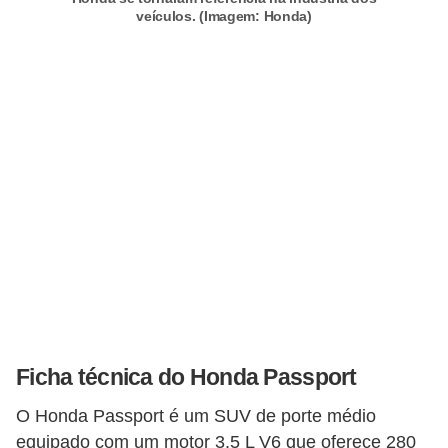
o
veículos. (Imagem: Honda)
d
e
a
c
e
s
s
ó
r
i
o
s
Ficha técnica do Honda Passport
a
O Honda Passport é um SUV de porte médio
u
equipado com um motor 3.5 L V6 que oferece 280