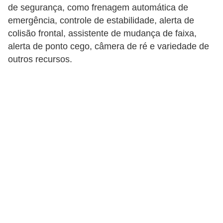
de segurança, como frenagem automática de
s
emergência, controle de estabilidade, alerta de
a
colisão frontal, assistente de mudança de faixa,
u
alerta de ponto cego, câmera de ré e variedade de
t
outros recursos.
o
m
o
t
i
v
a
s
L
e