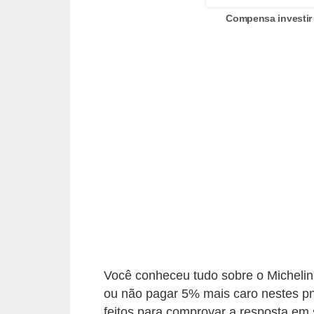
e
Compensa investir
O
f
f
r
o
a
d
C
o
m
p
r
Você conheceu tudo sobre o Michelin
ou não pagar 5% mais caro nestes pne
a
feitos para comprovar a resposta em