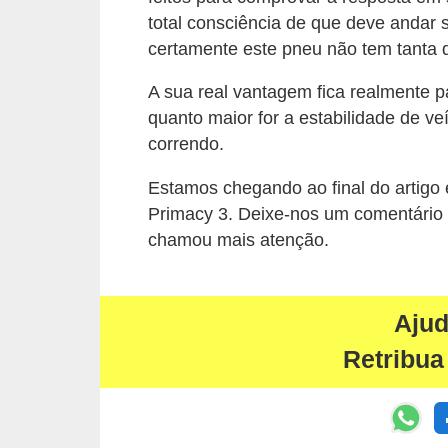
r
total consciência de que deve andar
c
certamente este pneu não tem tanta d
a
r
A sua real vantagem fica realmente
quanto maior for a estabilidade de v
r
correndo.
o
Estamos chegando ao final do artigo 
D
Primacy 3. Deixe-nos um comentário 
i
chamou mais atenção.
c
i
o
Aju
n
Retribua
á
r
i