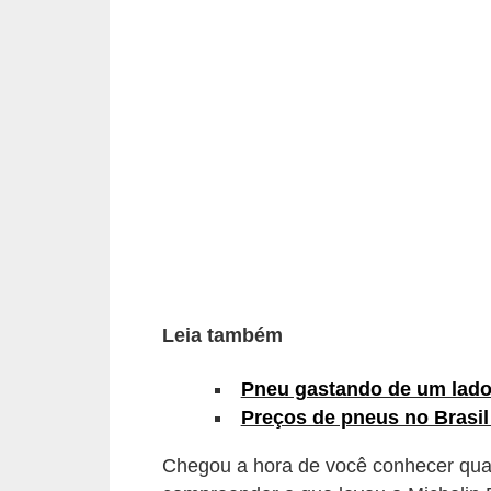
i
o
n
a
i
s
A
u
t
o
Leia também
m
ó
Pneu gastando de um lado
Preços de pneus no Brasil
v
e
Chegou a hora de você conhecer quais
i