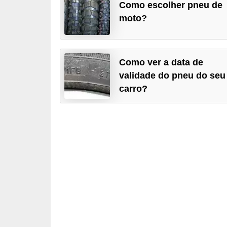
Como escolher pneu de
t
moto?
o
m
o
Como ver a data de
t
validade do pneu do seu
i
carro?
v
o
s
D
ú
v
i
d
a