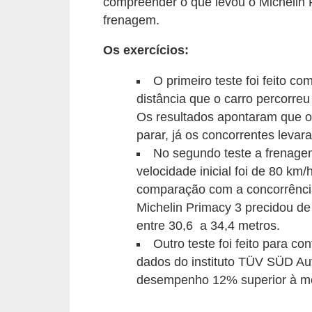
compreender o que levou o Michelin
s
frenagem.
e
Os exercícios:
v
e
O primeiro teste foi feito c
distância que o carro percorreu 
í
Os resultados apontaram que o
c
parar, já os concorrentes levar
u
No segundo teste a frenagem
l
velocidade inicial foi de 80 k
o
comparação com a concorrência
s
Michelin Primacy 3 precidou de
entre 30,6 a 34,4 metros.
B
Outro teste foi feito para c
i
dados do instituto TÜV SÜD Au
c
desempenho 12% superior à méd
i