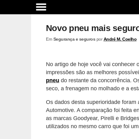
A
c
Novo pneu mais seguro 
e
Em
Segurança e seguros
por
André M. Coelho
s
s
ó
No artigo de hoje você vai conhecer 
r
impressões são as melhores possívei
i
pneu
do restante da concorrência. 
o
seco, a frenagem no molhado e a esta
s
Os dados desta superioridade foram 
e
Automotive. A comparação foi feita 
o
as marcas Goodyear, Pirelli e Bridge
p
utilizados no mesmo carro que foi um
c