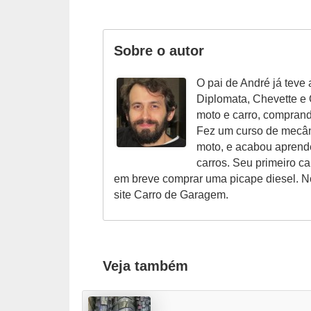
o
d
Sobre o autor
e
a
O pai de André já teve 
c
Diplomata, Chevette e O
e
moto e carro, compran
Fez um curso de mecân
s
moto, e acabou aprend
s
carros. Seu primeiro c
ó
em breve comprar uma picape diesel. N
site Carro de Garagem.
r
i
o
s
Veja também
a
u