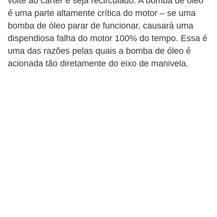
volte ao cárter e seja recirculado. A bomba de óleo
c
é uma parte altamente crítica do motor – se uma
l
bomba de óleo parar de funcionar, causará uma
e
dispendiosa falha do motor 100% do tempo. Essa é
t
uma das razões pelas quais a bomba de óleo é
a
acionada tão diretamente do eixo de manivela.
s
C
a
m
i
n
h
õ
e
s