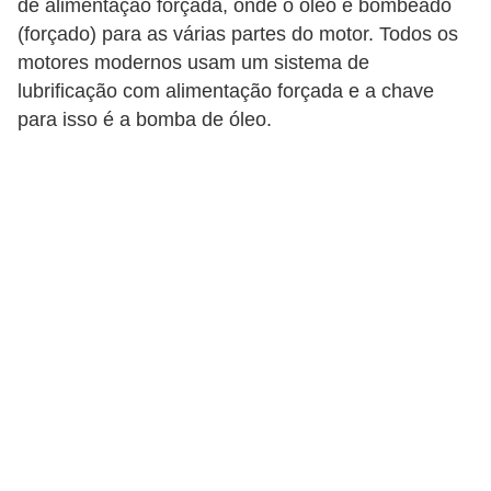
de alimentação forçada, onde o óleo é bombeado
i
(forçado) para as várias partes do motor. Todos os
o
motores modernos usam um sistema de
n
lubrificação com alimentação forçada e a chave
a
para isso é a bomba de óleo.
i
s
A
u
t
o
m
ó
v
e
i