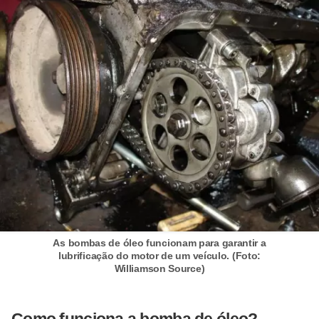
o
d
e
a
c
e
s
s
ó
r
i
As bombas de óleo funcionam para garantir a
o
lubrificação do motor de um veículo. (Foto:
s
Williamson Source)
a
u