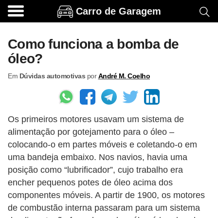
Carro de Garagem
A
c
Como funciona a bomba de
e
óleo?
s
Em
Dúvidas automotivas
por
André M. Coelho
s
ó
r
Os primeiros motores usavam um sistema de
i
alimentação por gotejamento para o óleo –
o
colocando-o em partes móveis e coletando-o em
s
uma bandeja embaixo. Nos navios, havia uma
e
posição como “lubrificador”, cujo trabalho era
o
encher pequenos potes de óleo acima dos
componentes móveis. A partir de 1900, os motores
p
de combustão interna passaram para um sistema
c