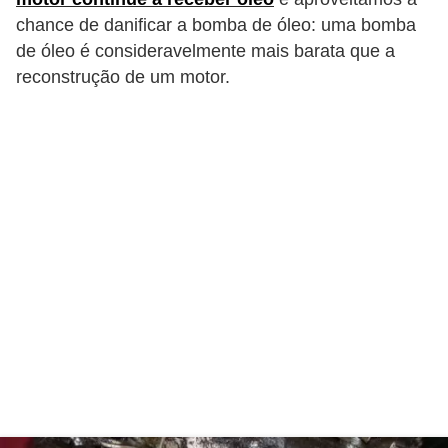
r
chance de danificar a bomba de óleo: uma bomba
c
de óleo é consideravelmente mais barata que a
a
reconstrução de um motor.
r
r
o
D
i
c
i
o
n
á
r
i