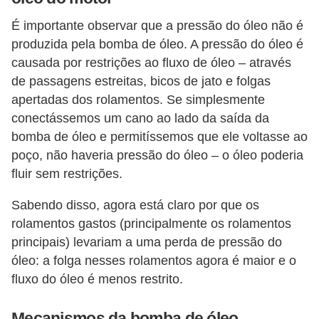
i
É importante observar que a pressão do óleo não é
s
produzida pela bomba de óleo. A pressão do óleo é
e
causada por restrições ao fluxo de óleo – através
t
de passagens estreitas, bicos de jato e folgas
r
apertadas dos rolamentos. Se simplesmente
â
conectássemos um cano ao lado da saída da
n
bomba de óleo e permitíssemos que ele voltasse ao
poço, não haveria pressão do óleo – o óleo poderia
s
fluir sem restrições.
i
t
Sabendo disso, agora está claro por que os
o
rolamentos gastos (principalmente os rolamentos
principais) levariam a uma perda de pressão do
M
óleo: a folga nesses rolamentos agora é maior e o
o
fluxo do óleo é menos restrito.
t
o
Mecanismos da bomba de óleo