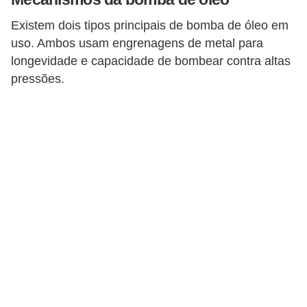
s
Existem dois tipos principais de bomba de óleo em
e
uso. Ambos usam engrenagens de metal para
s
longevidade e capacidade de bombear contra altas
c
pressões.
o
o
t
e
r
s
R
e
c
a