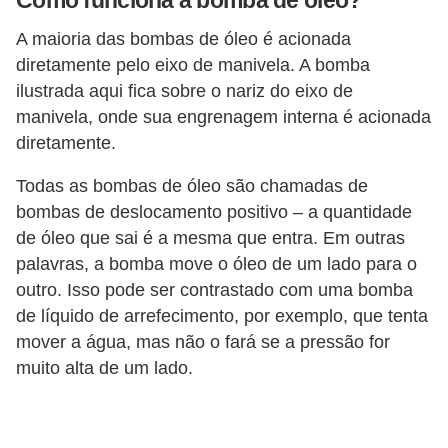
Como funciona a bomba de óleo?
t
A maioria das bombas de óleo é acionada
o
diretamente pelo eixo de manivela. A bomba
m
ilustrada aqui fica sobre o nariz do eixo de
o
manivela, onde sua engrenagem interna é acionada
t
diretamente.
i
Todas as bombas de óleo são chamadas de
v
bombas de deslocamento positivo – a quantidade
o
de óleo que sai é a mesma que entra. Em outras
s
palavras, a bomba move o óleo de um lado para o
outro. Isso pode ser contrastado com uma bomba
D
de líquido de arrefecimento, por exemplo, que tenta
ú
mover a água, mas não o fará se a pressão for
v
muito alta de um lado.
i
d
a