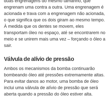
duas engrenagens do mesmo tamanho, que
g
engrenam uma contra a outra. Uma engrenagem é
u
acionada e trava com a engrenagem não acionada,
r
o que significa que os dois giram ao mesmo tempo.
a
À medida que os dentes se movem, eles
transportam óleo no espaço, até se encontrarem no
n
meio e se unirem mais uma vez – forçando o óleo a
ç
sair.
a
e
Válvula de alívio de pressão
s
Ambos os mecanismos da bomba continuarão
e
bombeando óleo até pressões extremamente altas.
g
Para evitar danos ao motor, uma bomba de óleo
u
inclui uma válvula de alívio de pressão que será
r
aberta quando a pressão do óleo estiver alta.
o
s