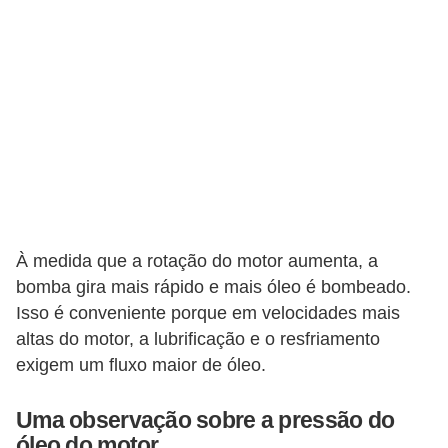
s
a
u
t
o
m
o
t
À medida que a rotação do motor aumenta, a
i
bomba gira mais rápido e mais óleo é bombeado.
v
Isso é conveniente porque em velocidades mais
a
altas do motor, a lubrificação e o resfriamento
s
exigem um fluxo maior de óleo.
L
Uma observação sobre a pressão do
e
óleo do motor