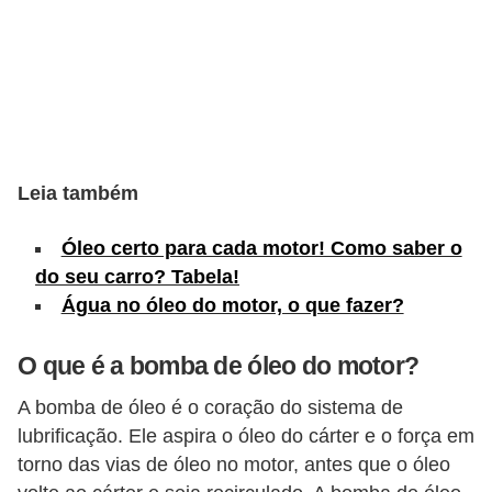
s
e
v
e
í
c
Leia também
u
Óleo certo para cada motor! Como saber o
l
do seu carro? Tabela!
o
Água no óleo do motor, o que fazer?
s
O que é a bomba de óleo do motor?
B
i
A bomba de óleo é o coração do sistema de
c
lubrificação. Ele aspira o óleo do cárter e o força em
torno das vias de óleo no motor, antes que o óleo
i