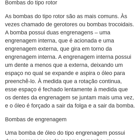
l
Bombas do tipo rotor
l
As bombas do tipo rotor são as mais comuns. Às
e
vezes chamado de gerotores ou bombas trocoidais.
m
A bomba possui duas engrenagens – uma
a
engrenagem interna, que é acionada e uma
n
engrenagem externa, que gira em torno da
engrenagem interna. A engrenagem interna possui
u
um dente a menos que a externa, deixando um
t
espaço no qual se expande e aspira o óleo para
e
preenchê-lo. À medida que a rotação continua,
n
esse espaço é fechado lentamente à medida que
ç
os dentes da engrenagem se juntam mais uma vez,
ã
e o óleo é forçado a sair da folga e a sair da bomba.
o
Bombas de engrenagem
S
Uma bomba de óleo do tipo engrenagem possui
e