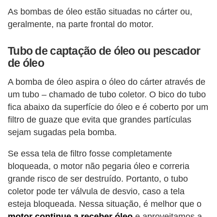
e
As bombas de óleo estão situadas no cárter ou,
O
geralmente, na parte frontal do motor.
f
Tubo de captação de óleo ou pescador
f
de óleo
r
A bomba de óleo aspira o óleo do cárter através de
o
um tubo – chamado de tubo coletor. O bico do tubo
a
fica abaixo da superfície do óleo e é coberto por um
d
filtro de guaze que evita que grandes partículas
C
sejam sugadas pela bomba.
o
Se essa tela de filtro fosse completamente
m
bloqueada, o motor não pegaria óleo e correria
p
grande risco de ser destruído. Portanto, o tubo
r
coletor pode ter válvula de desvio, caso a tela
a
esteja bloqueada. Nessa situação, é melhor que o
motor continue a receber óleo
e aproveitamos a