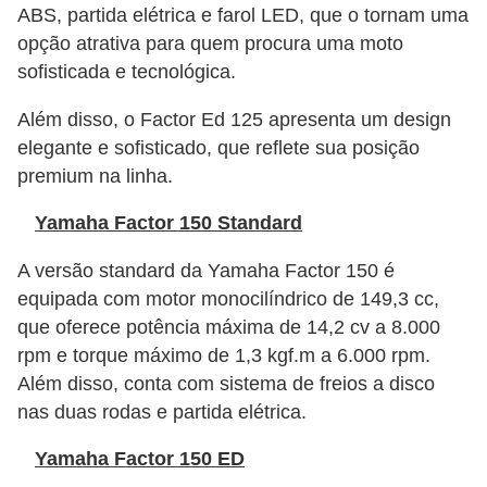
i
ABS, partida elétrica e farol LED, que o tornam uma
s
opção atrativa para quem procura uma moto
sofisticada e tecnológica.
e
t
Além disso, o Factor Ed 125 apresenta um design
r
elegante e sofisticado, que reflete sua posição
â
premium na linha.
n
Yamaha Factor 150 Standard
s
A versão standard da Yamaha Factor 150 é
i
equipada com motor monocilíndrico de 149,3 cc,
t
que oferece potência máxima de 14,2 cv a 8.000
o
rpm e torque máximo de 1,3 kgf.m a 6.000 rpm.
M
Além disso, conta com sistema de freios a disco
nas duas rodas e partida elétrica.
o
t
Yamaha Factor 150 ED
o