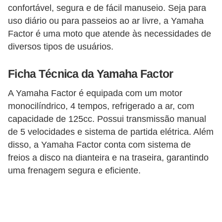
confortável, segura e de fácil manuseio. Seja para
e
uso diário ou para passeios ao ar livre, a Yamaha
O
Factor é uma moto que atende às necessidades de
f
diversos tipos de usuários.
f
r
Ficha Técnica da Yamaha Factor
o
A Yamaha Factor é equipada com um motor
a
monocilíndrico, 4 tempos, refrigerado a ar, com
d
capacidade de 125cc. Possui transmissão manual
de 5 velocidades e sistema de partida elétrica. Além
C
disso, a Yamaha Factor conta com sistema de
o
freios a disco na dianteira e na traseira, garantindo
m
uma frenagem segura e eficiente.
p
r
a