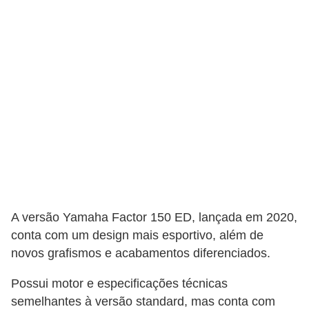
s
e
s
c
o
o
t
e
r
s
A versão Yamaha Factor 150 ED, lançada em 2020,
R
conta com um design mais esportivo, além de
e
novos grafismos e acabamentos diferenciados.
c
Possui motor e especificações técnicas
a
semelhantes à versão standard, mas conta com