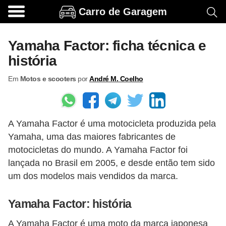
Carro de Garagem
A
c
Yamaha Factor: ficha técnica e
e
história
s
Em
Motos e scooters
por
André M. Coelho
s
ó
r
A Yamaha Factor é uma motocicleta produzida pela
i
Yamaha, uma das maiores fabricantes de
o
motocicletas do mundo. A Yamaha Factor foi
s
lançada no Brasil em 2005, e desde então tem sido
e
um dos modelos mais vendidos da marca.
o
Yamaha Factor: história
p
c
A Yamaha Factor é uma moto da marca japonesa