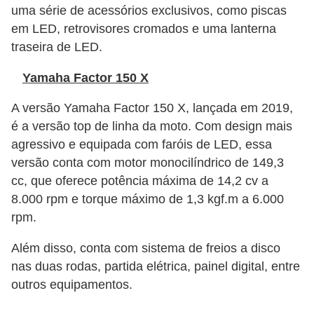
l
uma série de acessórios exclusivos, como piscas
l
em LED, retrovisores cromados e uma lanterna
e
traseira de LED.
m
Yamaha Factor 150 X
a
n
A versão Yamaha Factor 150 X, lançada em 2019,
é a versão top de linha da moto. Com design mais
u
agressivo e equipada com faróis de LED, essa
t
versão conta com motor monocilíndrico de 149,3
e
cc, que oferece potência máxima de 14,2 cv a
n
8.000 rpm e torque máximo de 1,3 kgf.m a 6.000
ç
rpm.
ã
Além disso, conta com sistema de freios a disco
o
nas duas rodas, partida elétrica, painel digital, entre
S
outros equipamentos.
e