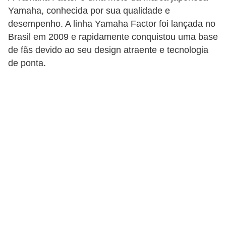
i
Yamaha, conhecida por sua qualidade e
o
desempenho. A linha Yamaha Factor foi lançada no
Brasil em 2009 e rapidamente conquistou uma base
n
de fãs devido ao seu design atraente e tecnologia
a
de ponta.
i
s
A
u
t
o
m
ó
v
e
i