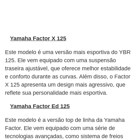
s
a
u
t
Yamaha Factor X 125
o
Este modelo é uma versão mais esportiva do YBR
m
125. Ele vem equipado com uma suspensão
o
traseira ajustável, que oferece melhor estabilidade
t
e conforto durante as curvas. Além disso, o Factor
i
X 125 apresenta um design mais agressivo, que
reflete sua personalidade mais esportiva.
v
a
Yamaha Factor Ed 125
s
Este modelo é a versão top de linha da Yamaha
L
Factor. Ele vem equipado com uma série de
e
tecnologias avançadas, como sistema de freios