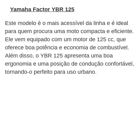
t
Yamaha Factor YBR 125
o
Este modelo é o mais acessível da linha e é ideal
m
para quem procura uma moto compacta e eficiente.
o
Ele vem equipado com um motor de 125 cc, que
t
oferece boa potência e economia de combustível.
i
Além disso, o YBR 125 apresenta uma boa
v
ergonomia e uma posição de condução confortável,
o
tornando-o perfeito para uso urbano.
s
D
ú
v
i
d
a