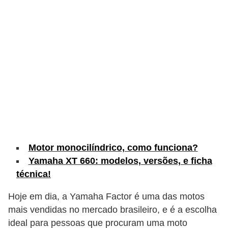
c
l
e
t
a
s
C
a
m
i
Motor monocilíndrico, como funciona?
Yamaha XT 660: modelos, versões, e ficha
n
técnica!
h
õ
Hoje em dia, a Yamaha Factor é uma das motos
e
mais vendidas no mercado brasileiro, e é a escolha
s
ideal para pessoas que procuram uma moto