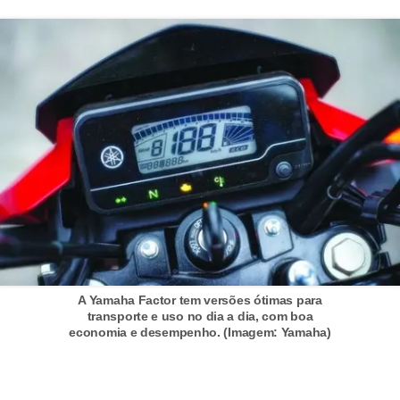
g
u
r
a
n
ç
a
e
s
e
g
A Yamaha Factor tem versões ótimas para
u
transporte e uso no dia a dia, com boa
economia e desempenho. (Imagem: Yamaha)
r
o
s