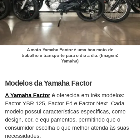
o
d
e
a
c
A moto Yamaha Factor é uma boa moto de
e
trabalho e transporte para o dia a dia. (Imagem:
s
Yamaha)
s
ó
Modelos da Yamaha Factor
r
A Yamaha Factor
é oferecida em três modelos:
i
Factor YBR 125, Factor Ed e Factor Next. Cada
o
modelo possui características específicas, como
s
design, cor, e equipamentos, permitindo que o
a
consumidor escolha o que melhor atenda às suas
u
necessidades.