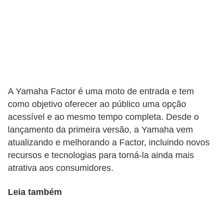
s
e
v
e
í
c
A Yamaha Factor é uma moto de entrada e tem
u
como objetivo oferecer ao público uma opção
l
acessível e ao mesmo tempo completa. Desde o
lançamento da primeira versão, a Yamaha vem
o
atualizando e melhorando a Factor, incluindo novos
s
recursos e tecnologias para torná-la ainda mais
B
atrativa aos consumidores.
i
Leia também
c
i