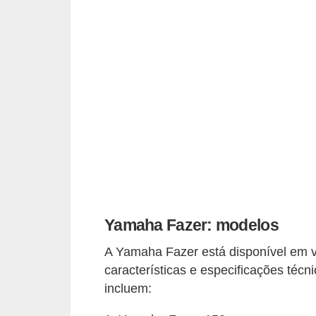
t
o
m
o
t
i
v
o
s
D
Yamaha Fazer: modelos
ú
v
A Yamaha Fazer está disponível em 
características e especificações téc
i
incluem:
d
a