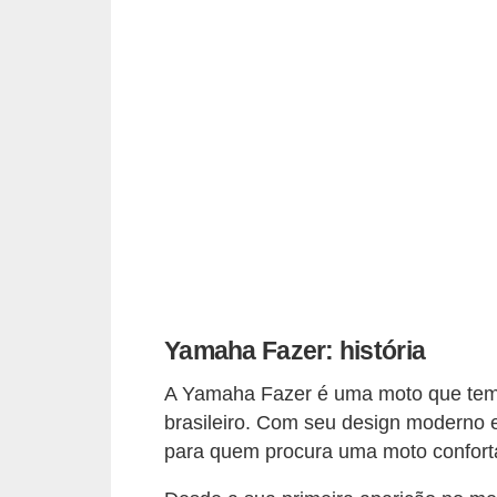
e
O
f
f
r
o
a
d
C
o
Yamaha Fazer: história
m
A Yamaha Fazer é uma moto que tem
p
brasileiro. Com seu design moderno 
r
para quem procura uma moto confortáv
a