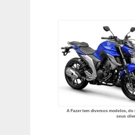
c
l
e
t
a
s
C
a
m
i
n
h
A Fazer tem diversos modelos, do
õ
seus cli
e
s