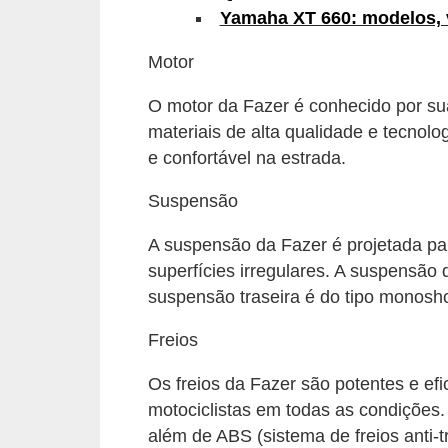
Yamaha XT 660: modelos, v
s
e
Motor
v
O motor da Fazer é conhecido por sua
e
materiais de alta qualidade e tecnol
í
e confortável na estrada.
c
Suspensão
u
l
A suspensão da Fazer é projetada pa
o
superfícies irregulares. A suspensão 
s
suspensão traseira é do tipo monosh
B
Freios
i
Os freios da Fazer são potentes e ef
c
motociclistas em todas as condições. 
i
além de ABS (sistema de freios anti