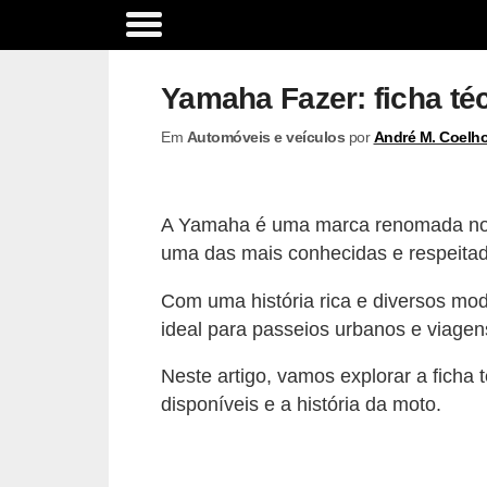
A
c
Yamaha Fazer: ficha té
e
Em
Automóveis e veículos
por
André M. Coelh
s
s
ó
A Yamaha é uma marca renomada no m
r
uma das mais conhecidas e respeitada
i
Com uma história rica e diversos mod
o
ideal para passeios urbanos e viagen
s
e
Neste artigo, vamos explorar a ficha
o
disponíveis e a história da moto.
p
c