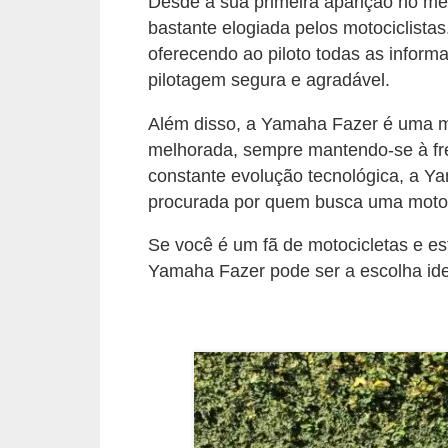
r
Desde a sua primeira aparição no m
bastante elogiada pelos motociclistas
c
oferecendo ao piloto todas as inform
a
pilotagem segura e agradável.
r
r
Além disso, a Yamaha Fazer é uma m
melhorada, sempre mantendo-se à fr
o
constante evolução tecnológica, a Y
D
procurada por quem busca uma moto 
i
Se você é um fã de motocicletas e es
c
Yamaha Fazer pode ser a escolha ide
i
o
n
á
r
i