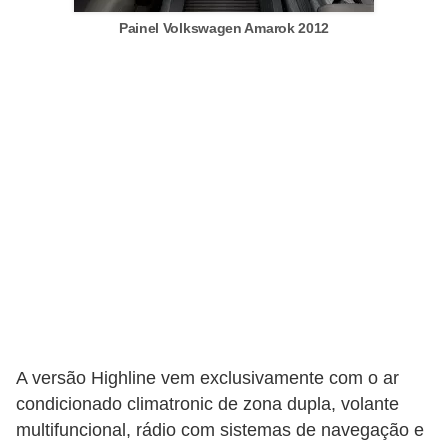
o
Painel Volkswagen Amarok 2012
d
e
a
c
e
s
s
ó
r
i
o
s
A versão Highline vem exclusivamente com o ar
condicionado climatronic de zona dupla, volante
a
multifuncional, rádio com sistemas de navegação e
u