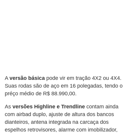
e
O
f
f
r
o
a
d
A
versão básica
pode vir em tração 4X2 ou 4X4.
C
Suas rodas são de aço em 16 polegadas, tendo o
o
préço médio de R$ 88.990,00.
m
As
versões Highline e Trendline
contam ainda
p
com airbad duplo, ajuste de altura dos bancos
r
dianteiros, antena integrada na carcaça dos
a
espelhos retrovisores, alarme com imobilizador,