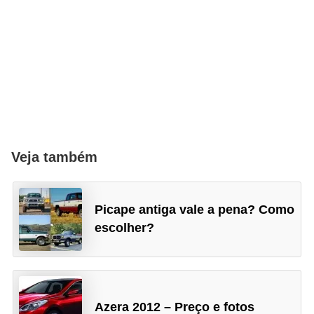
s
e
s
c
o
o
t
Veja também
e
r
s
Picape antiga vale a pena? Como
escolher?
R
e
c
a
Azera 2012 – Preço e fotos