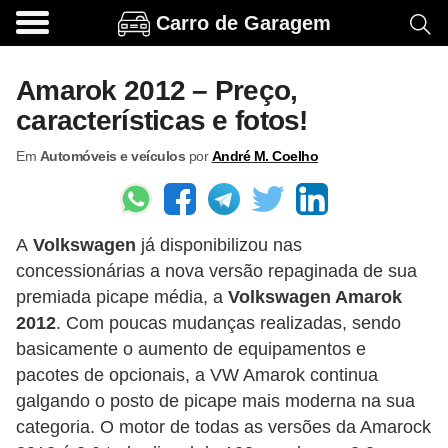
Carro de Garagem
A
c
Amarok 2012 – Preço,
e
características e fotos!
s
Em
Automóveis e veículos
por
André M. Coelho
s
ó
r
A
Volkswagen
já disponibilizou nas
i
concessionárias a nova versão repaginada de sua
o
premiada picape média, a
Volkswagen Amarok
s
2012
. Com poucas mudanças realizadas, sendo
e
basicamente o aumento de equipamentos e
o
pacotes de opcionais, a VW Amarok continua
galgando o posto de picape mais moderna na sua
p
categoria. O motor de todas as versões da Amarock
c