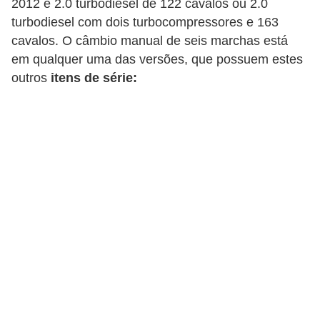
2012 é 2.0 turbodiesel de 122 cavalos ou 2.0
i
turbodiesel com dois turbocompressores e 163
o
cavalos. O câmbio manual de seis marchas está
n
em qualquer uma das versões, que possuem estes
a
outros
itens de série:
i
s
A
u
t
o
m
ó
v
e
i