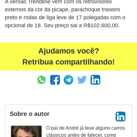
A versão Trendline vem com os retrovisores
s
externos da cor da picape, parachoque traseiro
preto e rodas de liga leve de 17 polegadas com o
a
opcional de 18. Seu preço sai a R$102.600,00.
u
t
o
Ajudamos você?
m
Retribua compartilhando!
o
t
i
v
a
s
Sobre o autor
L
O pai de André já teve alguns carros
e
clássicos antes de falecer, como