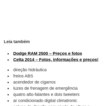
s
e
v
e
í
c
Leia também
u
Dodge RAM 2500 – Preços e fotos
l
Celta 2014 – Fotos, informações e preços!
o
direção hidráulica
s
freios ABS
B
acendedor de cigarros
i
luzes de frenagem de emergência
c
quatro alto-falantes e dois tweeters
ar condicionado digital climatronic
i