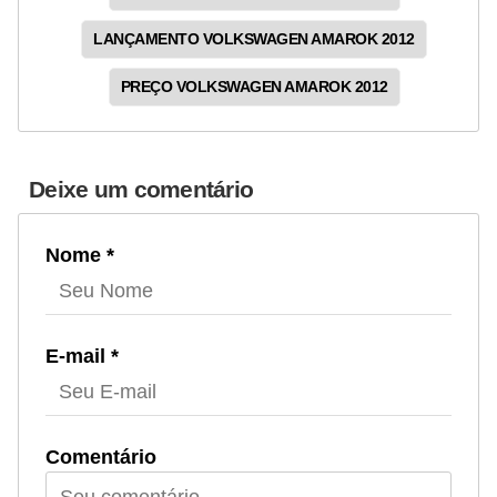
g
LANÇAMENTO VOLKSWAGEN AMAROK 2012
u
r
PREÇO VOLKSWAGEN AMAROK 2012
a
n
ç
Deixe um comentário
a
e
Nome *
s
e
g
E-mail *
u
r
o
Comentário
s