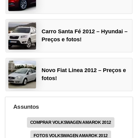
l
l
e
m
Carro Santa Fé 2012 – Hyundai –
a
Preços e fotos!
n
u
t
Novo Fiat Linea 2012 – Preços e
e
fotos!
n
ç
ã
Assuntos
o
COMPRAR VOLKSWAGEN AMAROK 2012
S
e
FOTOS VOLKSWAGEN AMAROK 2012