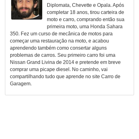
i
Diplomata, Chevette e Opala. Após
s
completar 18 anos, tirou carteira de
moto e carro, comprando então sua
e
primeira moto, uma Honda Sahara
t
350. Fez um curso de mecânica de motos para
r
começar uma restauração na moto, e acabou
aprendendo também como consertar alguns
â
problemas de carros. Seu primeiro carro foi uma
n
Nissan Grand Livina de 2014 e pretende em breve
s
comprar uma picape diesel. No caminho, vai
compartilhando tudo que aprende no site Carro de
i
Garagem.
t
o
M
o
t
o