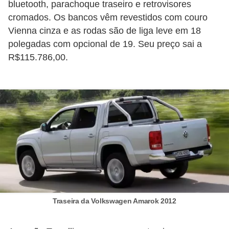
bluetooth, parachoque traseiro e retrovisores
t
cromados. Os bancos vêm revestidos com couro
o
Vienna cinza e as rodas são de liga leve em 18
m
polegadas com opcional de 19. Seu preço sai a
o
R$115.786,00.
t
i
v
o
s
D
ú
v
i
Traseira da Volkswagen Amarok 2012
d
a