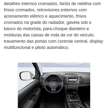
r
detalhes internos cromados, faróis de neblina com
c
frisos cromados, retrovisores externos com
a
acionamento elétrico e aquecimento, frisos
r
cromados na grade do radiador, gaveta sob o
banco do motorista, para-choque dianteiro e
r
molduras das caixas de roda da cor do veículo,
o
travamento das portas com controle central, display
D
multifuncional e piloto automático.
i
c
i
o
n
á
r
i